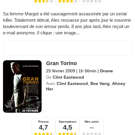
Sa femme Margot a été sauvagement assassinée par un serial
killer. Totalement détruit, Alex ressasse jour après jour le souvenir
bouleversant de son amour perdu. 8 ans plus tard, Alex reçoit un
e-mail anonyme. Il clique : une image...
Gran Torino
25 février 2009
|
1h 56min
|
Drame
De
Clint Eastwood
Avec
Clint Eastwood
,
Bee Vang
,
Ahney
Her
Presse
Spectateurs
Mes amis
4,7
4,5
--