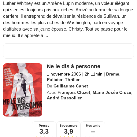
Luther Whitney est un Arsène Lupin moderne, un voleur élégant
qui s'en est toujours pris aux riches. Arrivé au terme de sa longue
carrière, il entreprend de dévaliser la résidence de Sullivan, un
des hommes les plus riches de Washington, parti en voyage
d'affaires avec sa jeune épouse, Christy. Tout se passe pour le
mieux. Il s'apprête à ...
Ne le dis à personne
1 novembre 2006
|
2h 11min
|
Drame
,
Policier
,
Thriller
De
Guillaume Canet
Avec
François Cluzet
,
Marie-Josée Croze
,
André Dussollier
Presse
Spectateurs
Mes amis
3,3
3,9
--