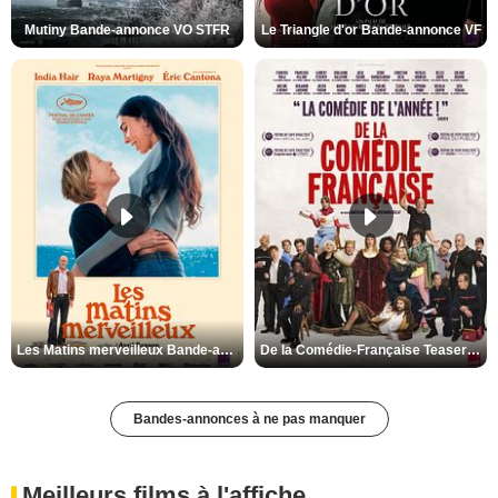
Mutiny Bande-annonce VO STFR
Le Triangle d'or Bande-annonce VF
Les Matins merveilleux Bande-annonce VF
De la Comédie-Française Teaser VF
Bandes-annonces à ne pas manquer
Meilleurs films à l'affiche