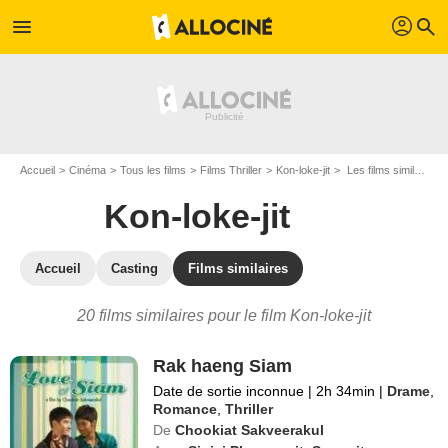
profil
menu
search
Accueil
Cinéma
Tous les films
Films Thriller
Kon-loke-jit
Les films similaires à "Kon-loke-jit"
Kon-loke-jit
Accueil
Casting
Films similaires
20 films similaires pour le film Kon-loke-jit
Rak haeng Siam
Date de sortie inconnue
|
2h 34min
|
Drame
,
Romance
,
Thriller
De
Chookiat Sakveerakul