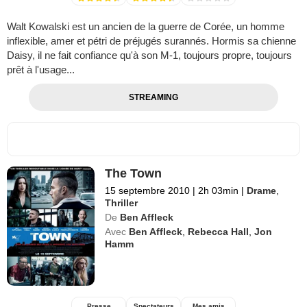
Walt Kowalski est un ancien de la guerre de Corée, un homme
inflexible, amer et pétri de préjugés surannés. Hormis sa chienne
Daisy, il ne fait confiance qu'à son M-1, toujours propre, toujours
prêt à l'usage...
STREAMING
The Town
15 septembre 2010
|
2h 03min
|
Drame
,
Thriller
De
Ben Affleck
Avec
Ben Affleck
,
Rebecca Hall
,
Jon
Hamm
Presse
Spectateurs
Mes amis