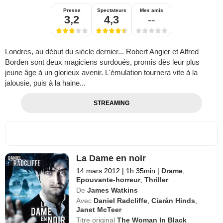
Presse
Spectateurs
Mes amis
3,2
4,3
--
Londres, au début du siècle dernier... Robert Angier et Alfred
Borden sont deux magiciens surdoués, promis dès leur plus
jeune âge à un glorieux avenir. L'émulation tournera vite à la
jalousie, puis à la haine...
STREAMING
La Dame en noir
14 mars 2012
|
1h 35min
|
Drame
,
Epouvante-horreur
,
Thriller
De
James Watkins
Avec
Daniel Radcliffe
,
Ciarán Hinds
,
Janet McTeer
Titre original
The Woman In Black