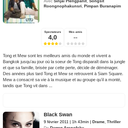
Avec
Sinjai Plengpanit
,
Songsit
Roongnophakunsri
,
Pimpan Buranapim
Spectateurs
Mes amis
4,0
--
Tong et Mew sont les meilleurs amis du monde et vivent a
Bangkok jusqu'au jour où la soeur de Tong disparaît dans la jungle
et que sa famille, brisée par cette perte, décide de déménager.
Des années plus tard Tong et Mew se retrouvent à Siam Square.
Mew a consacré sa vie à la musique et au groupe qu'il a monté,
tandis que Tong vit dans ...
Black Swan
9 février 2011
|
1h 43min
|
Drame
,
Thriller
De
Darren Aronofsky