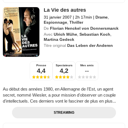
La Vie des autres
31 janvier 2007
|
2h 17min
|
Drame
,
Espionnage
,
Thriller
De
Florian Henckel von Donnersmarck
Avec
Ulrich Mühe
,
Sebastian Koch
,
Martina Gedeck
Titre original
Das Leben der Anderen
Presse
Spectateurs
Mes amis
4,4
4,2
--
Au début des années 1980, en Allemagne de l'Est, un agent
secret, nommé Wiesler, a pour mission d'observer un couple
d'intellectuels. Ces derniers vont le fasciner de plus en plus...
STREAMING