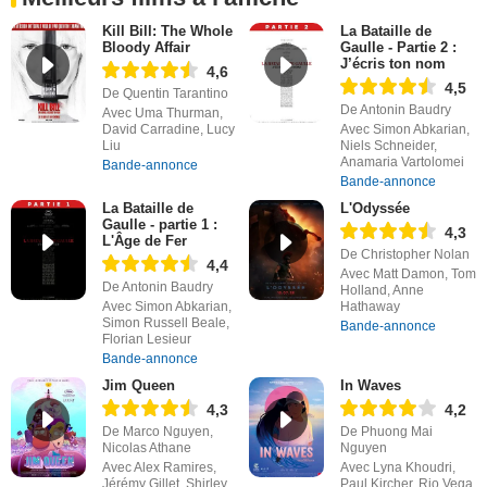
Kill Bill: The Whole
La Bataille de
Bloody Affair
Gaulle - Partie 2 :
J’écris ton nom
4,6
4,5
De Quentin Tarantino
De Antonin Baudry
Avec Uma Thurman,
David Carradine, Lucy
Avec Simon Abkarian,
Liu
Niels Schneider,
Anamaria Vartolomei
Bande-annonce
Bande-annonce
La Bataille de
L'Odyssée
Gaulle - partie 1 :
4,3
L'Âge de Fer
De Christopher Nolan
4,4
Avec Matt Damon, Tom
De Antonin Baudry
Holland, Anne
Avec Simon Abkarian,
Hathaway
Simon Russell Beale,
Bande-annonce
Florian Lesieur
Bande-annonce
Jim Queen
In Waves
4,3
4,2
De Marco Nguyen,
De Phuong Mai
Nicolas Athane
Nguyen
Avec Alex Ramires,
Avec Lyna Khoudri,
Jérémy Gillet, Shirley
Paul Kircher, Rio Vega