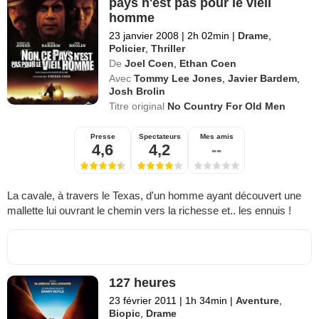
pays n'est pas pour le vieil
homme
23 janvier 2008
|
2h 02min
|
Drame
,
Policier
,
Thriller
De
Joel Coen
,
Ethan Coen
Avec
Tommy Lee Jones
,
Javier Bardem
,
Josh Brolin
Titre original
No Country For Old Men
Presse
Spectateurs
Mes amis
4,6
4,2
--
La cavale, à travers le Texas, d'un homme ayant découvert une
mallette lui ouvrant le chemin vers la richesse et.. les ennuis !
127 heures
23 février 2011
|
1h 34min
|
Aventure
,
Biopic
,
Drame