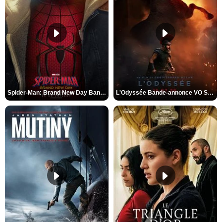
Spider-Man: Brand New Day Bande-annonce VO STFR
L'Odyssée Bande-annonce VO STFR