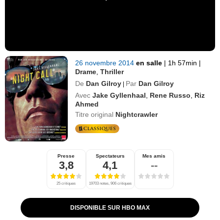
26 novembre 2014
en salle
|
1h 57min
|
Drame
,
Thriller
De
Dan Gilroy
Par
Dan Gilroy
|
Avec
Jake Gyllenhaal
,
Rene Russo
,
Riz
Ahmed
Titre original
Nightcrawler
Presse
Spectateurs
Mes amis
3,8
4,1
--
25 critiques
19703 notes, 906 critiques
DISPONIBLE SUR HBO MAX