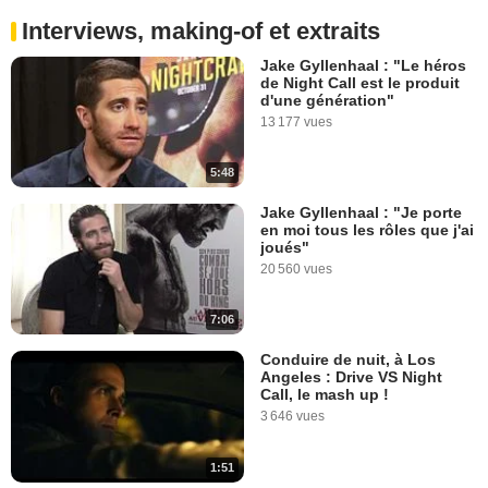
Interviews, making-of et extraits
Jake Gyllenhaal : "Le héros
de Night Call est le produit
d'une génération"
13 177 vues
5:48
Jake Gyllenhaal : "Je porte
en moi tous les rôles que j'ai
joués"
20 560 vues
7:06
Conduire de nuit, à Los
Angeles : Drive VS Night
Call, le mash up !
3 646 vues
1:51