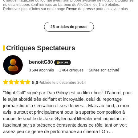
Chaque magazine ou journal ayant son propre système de notation, toutes les
notes attribuées sont remises au barême de AlloCiné, de 1 à 5 étoiles.
Retrouvez plus d'infos sur notre page
Revue de presse
pour en savoir plus.
25 articles de presse
Critiques Spectateurs
benoitG80
3 594 abonnés
1 464 critiques
Suivre son activité
5,0
Publiée le 5 décembre 2014
"Night Call" signé par Dan Gilroy est un film choc ! D'abord, pour
le sujet abordé très édifiant et incroyable, celui du reportage
journalistique à sensation et ses dérives... Mais au fond, à mon
avis, surtout et principalement pour la superbe composition à
couper le souffle de Jake Gyllenhaal littéralement inquiétant et
fascinant par sa présence écrasante dans ce rôle, tant on voit
assez peu ce genre de performance au cinéma ! On ...