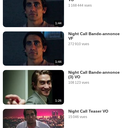
1 168 444 vues
1:44
Night Call Bande-annonce
VF
272 910 vues
1:44
Night Call Bande-annonce
(3) VO
108 123 vues
1:26
Night Call Teaser VO
15 046 vues