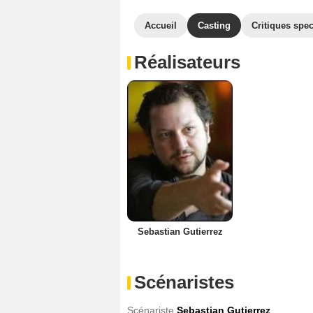
Accueil
Casting
Critiques spec
Réalisateurs
Sebastian Gutierrez
Scénaristes
Scénariste
Sebastian Gutierrez