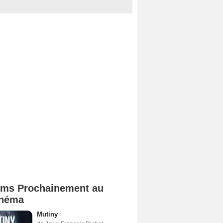
lms Prochainement au
néma
Mutiny