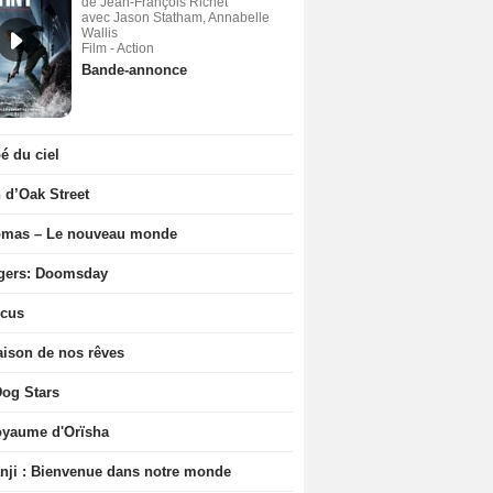
de Jean-François Richet
avec Jason Statham, Annabelle
Wallis
Film - Action
Bande-annonce
 du ciel
n d’Oak Street
ômas – Le nouveau monde
gers: Doomsday
icus
ison de nos rêves
og Stars
oyaume d'Orïsha
ji : Bienvenue dans notre monde