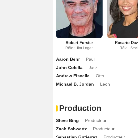
Robert Forster
Rosario Da
Rôle : Jim Logan
Rôle : Sevi
Aaron Behr
Paul
John Colella
Jack
Andrew Fiscella
Otto
Michael B. Jordan
Leon
Production
Steve Bing
Producteur
Zach Schwartz
Producteur
Sebastian Gutierrez
Producteur