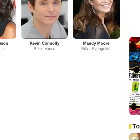
wson
Kevin Connolly
Mandy Moore
lla
Rôle : Vance
Rôle : Evangeline
To