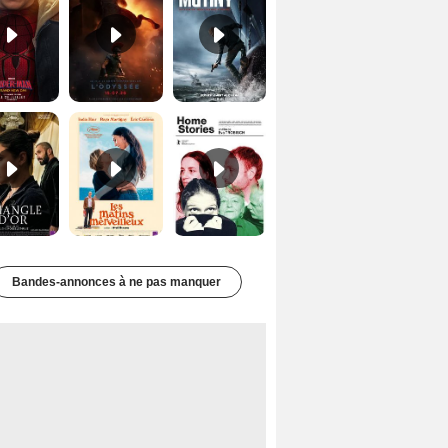
Le Triangle d'or Bande-annonce VF
Les Matins merveilleux Bande-annonce VF
Home stories Bande-annonce VO STFR
Bandes-annonces à ne pas manquer