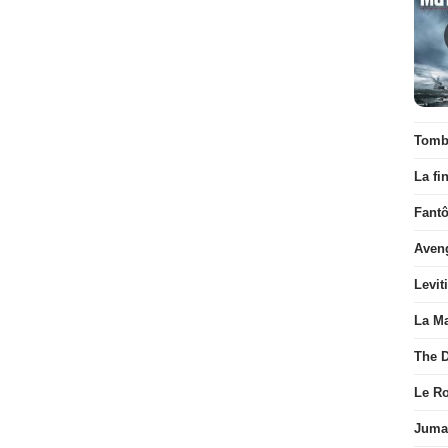
Tombé
La fi
Fant
Aven
Levit
La Ma
The D
Le R
Juman