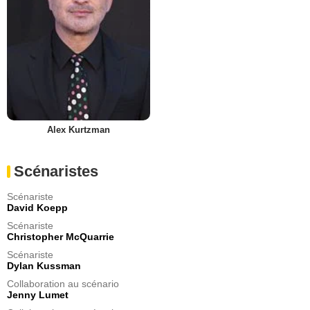
Alex Kurtzman
Scénaristes
Scénariste
David Koepp
Scénariste
Christopher McQuarrie
Scénariste
Dylan Kussman
Collaboration au scénario
Jenny Lumet