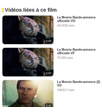
Vidéos liées à ce film
La Momie Bande-annonce
officielle VO
415 639 vues
1:53
La Momie Bande-annonce
officielle VF
70 260 vues
1:57
La Momie Bande-annonce (2)
VO
248 817 vues
2:22