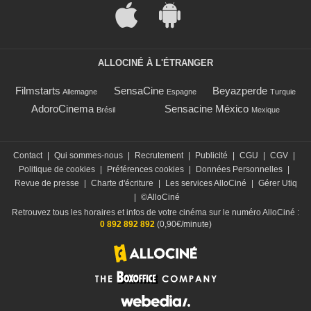
ALLOCINÉ À L'ÉTRANGER
Filmstarts
SensaCine
Beyazperde
Allemagne
Espagne
Turquie
AdoroCinema
Sensacine México
Brésil
Mexique
Contact
|
Qui sommes-nous
|
Recrutement
|
Publicité
|
CGU
|
CGV
|
Politique de cookies
|
Préférences cookies
|
Données Personnelles
|
Revue de presse
|
Charte d'écriture
|
Les services AlloCiné
|
Gérer Utiq
|
©AlloCiné
Retrouvez tous les horaires et infos de votre cinéma sur le numéro AlloCiné :
0 892 892 892
(0,90€/minute)