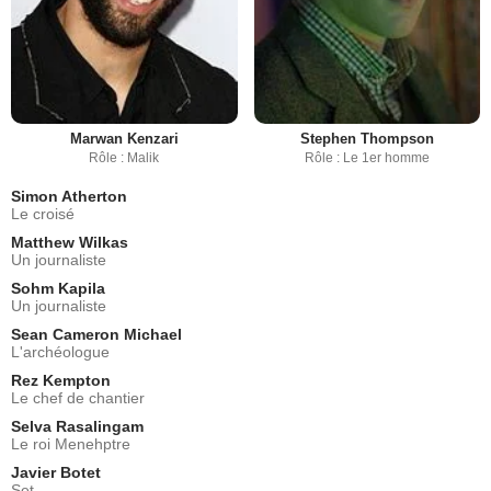
Marwan Kenzari
Stephen Thompson
Rôle : Malik
Rôle : Le 1er homme
Simon Atherton
Le croisé
Matthew Wilkas
Un journaliste
Sohm Kapila
Un journaliste
Sean Cameron Michael
L'archéologue
Rez Kempton
Le chef de chantier
Selva Rasalingam
Le roi Menehptre
Javier Botet
Set