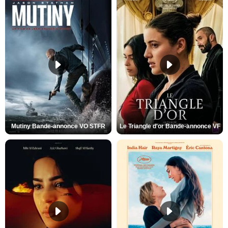
Mutiny Bande-annonce VO STFR
Le Triangle d'or Bande-annonce VF