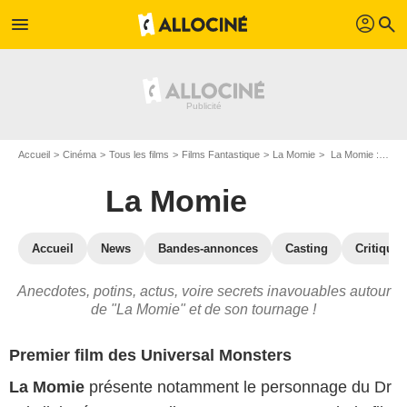
profil
menu
search
Accueil
Cinéma
Tous les films
Films Fantastique
La Momie
La Momie : les secrets du tournage
La Momie
Accueil
News
Bandes-annonces
Casting
Critiques
Anecdotes, potins, actus, voire secrets inavouables autour
de "La Momie" et de son tournage !
Premier film des Universal Monsters
La Momie
présente notamment le personnage du Dr