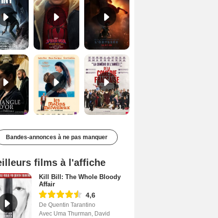
Le Triangle d'or Bande-annonce VF
Les Matins merveilleux Bande-annonce VF
De la Comédie-Française Teaser VF
Bandes-annonces à ne pas manquer
illeurs films à l'affiche
Kill Bill: The Whole Bloody
Affair
4,6
De Quentin Tarantino
Avec Uma Thurman, David