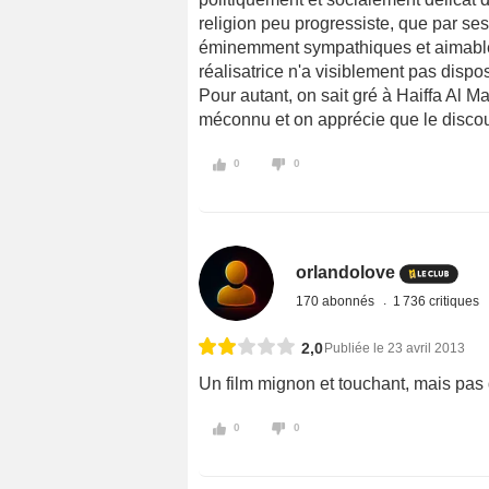
religion peu progressiste, que par se
éminemment sympathiques et aimables
réalisatrice n'a visiblement pas dispo
Pour autant, on sait gré à Haiffa Al M
méconnu et on apprécie que le discou
0
0
orlandolove
170 abonnés
1 736 critiques
2,0
Publiée le 23 avril 2013
Un film mignon et touchant, mais pas
0
0