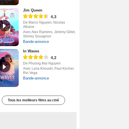
Jim Queen
4,3
De Marco Nguyen, Nicolas
Athane
Avec Alex Ramires, Jérémy Gillet,
Shirley Souagnon
Bande-annonce
In Waves
4,2
De Phuong Mai Nguyen
Avec Lyna Khoudri, Paul Kircher,
Rio Vega
Bande-annonce
Tous les meilleurs films au ciné