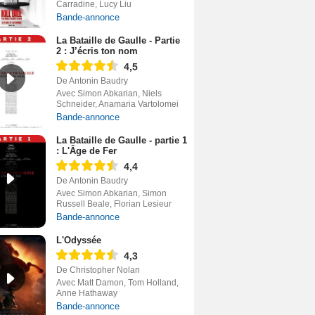
Carradine, Lucy Liu
Bande-annonce
La Bataille de Gaulle - Partie
2 : J’écris ton nom
4,5
De Antonin Baudry
Avec Simon Abkarian, Niels
Schneider, Anamaria Vartolomei
Bande-annonce
La Bataille de Gaulle - partie 1
: L'Âge de Fer
4,4
De Antonin Baudry
Avec Simon Abkarian, Simon
Russell Beale, Florian Lesieur
Bande-annonce
L'Odyssée
4,3
De Christopher Nolan
Avec Matt Damon, Tom Holland,
Anne Hathaway
Bande-annonce