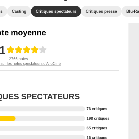
es
Casting
Critiques spectateurs
Critiques presse
Blu-Ra
te moyenne
,1
2766 notes
 sur les notes spectateurs d'AlloCiné
IQUES SPECTATEURS
76 critiques
198 critiques
65 critiques
16 critiques