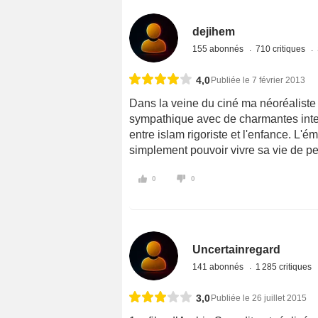
dejihem
155 abonnés
710 critiques
4,0
Publiée le 7 février 2013
Dans la veine du ciné ma néoréaliste i
sympathique avec de charmantes inter
entre islam rigoriste et l'enfance. L'é
simplement pouvoir vivre sa vie de peti
0
0
Uncertainregard
141 abonnés
1 285 critiques
3,0
Publiée le 26 juillet 2015