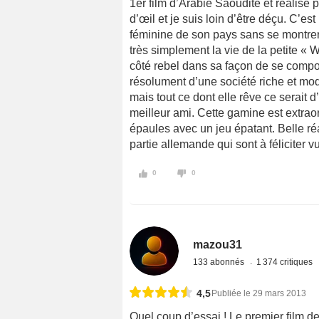
1er film d’Arabie Saoudite et réalisé
d’œil et je suis loin d’être déçu. C’est 
féminine de son pays sans se montrer 
très simplement la vie de la petite « 
côté rebel dans sa façon de se comport
résolument d’une société riche et mode
mais tout ce dont elle rêve ce serait 
meilleur ami. Cette gamine est extraor
épaules avec un jeu épatant. Belle ré
partie allemande qui sont à féliciter v
0
0
mazou31
133 abonnés
1 374 critiques
4,5
Publiée le 29 mars 2013
Quel coup d’essai ! Le premier film d