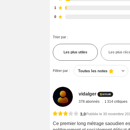
1
0
Trier par :
Les plus utiles
Les plus réc
Filtrer par :
Toutes les notes
vidalger
378 abonnés
1 314 critiques
3,0
Publiée le 30 novembre 20
Ce premier long métrage saoudien est 
politiquement et socialement délicat 