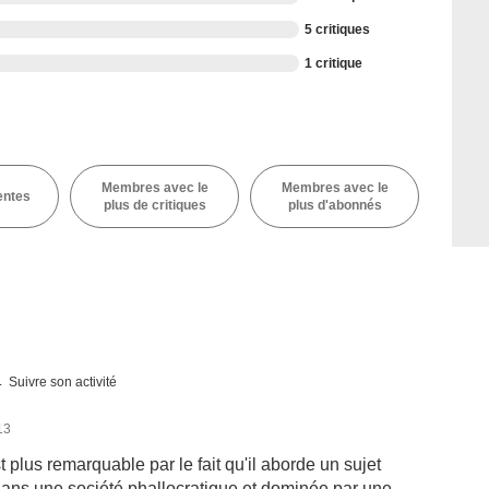
5 critiques
1 critique
Membres avec le
Membres avec le
entes
plus de critiques
plus d'abonnés
Suivre son activité
13
plus remarquable par le fait qu'il aborde un sujet
dans une société phallocratique et dominée par une