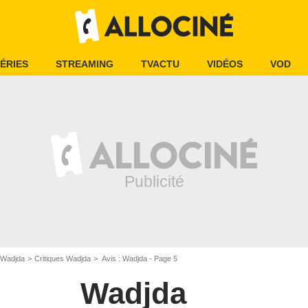
ÉRIES
STREAMING
TVACTU
VIDÉOS
VOD
Wadjda
Critiques Wadjda
Avis : Wadjda - Page 5
Wadjda