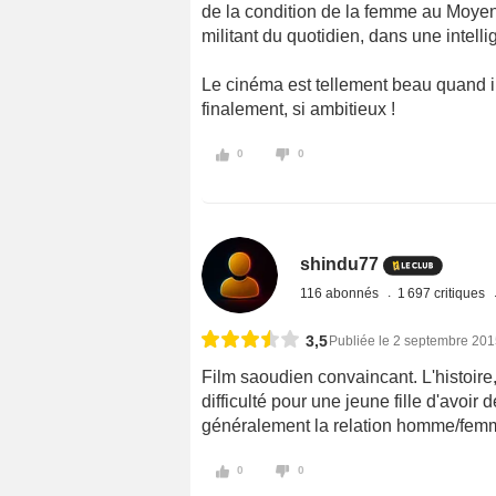
de la condition de la femme au Moyen Or
militant du quotidien, dans une intell
Le cinéma est tellement beau quand il e
finalement, si ambitieux !
0
0
shindu77
116 abonnés
1 697 critiques
3,5
Publiée le 2 septembre 20
Film saoudien convaincant. L'histoire,
difficulté pour une jeune fille d'avoi
généralement la relation homme/femme
0
0