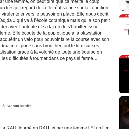
 par une femme, on peut dire que ça mérite le coup
un très joli regard de cette réalisatrice sur la condition
virulente envers le pouvoir en place. Elle nous décrit
Wadjda » qui va à l’école coranique mais qui a son petit
er avec l’autorité et sa façon de s’habiller issue
rne. Elle écoute de la pop et joue à la playstation
d’acquérir un vélo pour pouvoir faire la course avec son
dinaire et porte sans broncher tout le film sur ses
alisation grace à la volonté de toute une équipe en
u les difficultés à tourner dans ce pays si fermé…
Suivre son activité
e la RAU, tourné en RAU, et par une femme ! Et un film