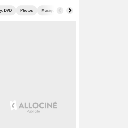
y, DVD
Photos
Musique
Secrets de tournage
Box Office