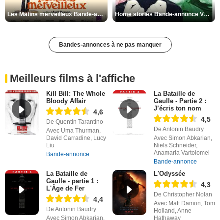
Les Matins merveilleux Bande-annonce VF
Home stories Bande-annonce VO STFR
Bandes-annonces à ne pas manquer
Meilleurs films à l'affiche
Kill Bill: The Whole
La Bataille de
Bloody Affair
Gaulle - Partie 2 :
J’écris ton nom
4,6
4,5
De Quentin Tarantino
De Antonin Baudry
Avec Uma Thurman,
David Carradine, Lucy
Avec Simon Abkarian,
Liu
Niels Schneider,
Anamaria Vartolomei
Bande-annonce
Bande-annonce
La Bataille de
L'Odyssée
Gaulle - partie 1 :
4,3
L'Âge de Fer
De Christopher Nolan
4,4
Avec Matt Damon, Tom
De Antonin Baudry
Holland, Anne
Avec Simon Abkarian,
Hathaway