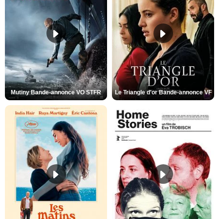
Mutiny Bande-annonce VO STFR
Le Triangle d'or Bande-annonce VF