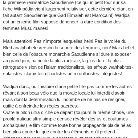
la première réalisatrice Saoudienne (ce qu'un petit tour sur sa
fiche Wikipédia vient largement relativiser, cette dernière étant en
fait autant Saoudienne que Gad Elmaleh est Marocain!) Wadjda
est un énième film supposé dénoncer la dure condition des
femmes Musulmanes!
Mais attention! Pas n'importe lesquelles hein! Pas la voilée du
Bled analphabète version la source des femmes, non! Mais bel et
bien celle de l'obscure monarchie Saoudienne si dure à exposer
au grand jour, patrie de la plus radicale, la plus dure, la plus
rétrograde vision de l'islam traditionaliste, les affreux wahhabites-
salafistes islamistes djihadistes pétro dollaristes intégristes!
Wadjda donc, ou l'histoire d'une petite fille pas comme les autres
rêvant à son beau vélo que la morale locale lui interdit d'avoir
mais dont la détermination lui incombe de ne pas se résigner,
quitte à enfreindre les règles sacrées...
Outre le pitch ultra cliché de départ (toujours la même chose, une
problématique ultra simple censée révéler des us et coutumes
archaïques) le film comme toute bonne propagande plaide hélas
bien plus contre lui que contre les éléments qu'il prétend