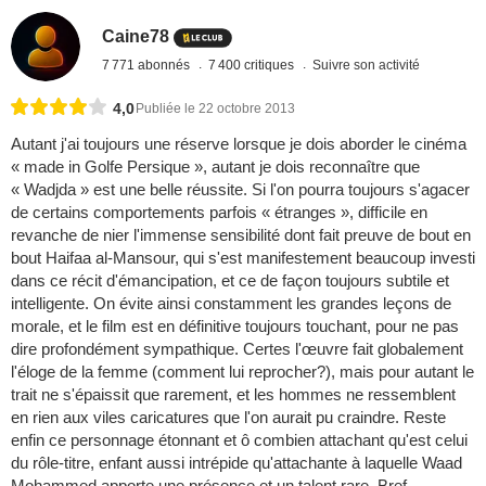
Caine78
7 771 abonnés
7 400 critiques
Suivre son activité
4,0
Publiée le 22 octobre 2013
Autant j'ai toujours une réserve lorsque je dois aborder le cinéma
« made in Golfe Persique », autant je dois reconnaître que
« Wadjda » est une belle réussite. Si l'on pourra toujours s'agacer
de certains comportements parfois « étranges », difficile en
revanche de nier l'immense sensibilité dont fait preuve de bout en
bout Haifaa al-Mansour, qui s'est manifestement beaucoup investi
dans ce récit d'émancipation, et ce de façon toujours subtile et
intelligente. On évite ainsi constamment les grandes leçons de
morale, et le film est en définitive toujours touchant, pour ne pas
dire profondément sympathique. Certes l'œuvre fait globalement
l'éloge de la femme (comment lui reprocher?), mais pour autant le
trait ne s'épaissit que rarement, et les hommes ne ressemblent
en rien aux viles caricatures que l'on aurait pu craindre. Reste
enfin ce personnage étonnant et ô combien attachant qu'est celui
du rôle-titre, enfant aussi intrépide qu'attachante à laquelle Waad
Mohammed apporte une présence et un talent rare. Bref,