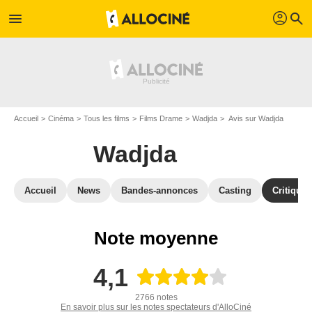
profil
menu
search
Accueil
Cinéma
Tous les films
Films Drame
Wadjda
Avis sur Wadjda
Wadjda
Accueil
News
Bandes-annonces
Casting
Critiques
Note moyenne
4,1
2766 notes
En savoir plus sur les notes spectateurs d'AlloCiné