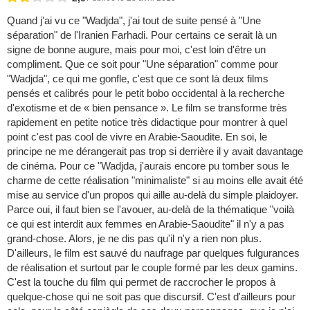
Quand j'ai vu ce "Wadjda", j'ai tout de suite pensé à "Une
séparation" de l'Iranien Farhadi. Pour certains ce serait là un
signe de bonne augure, mais pour moi, c'est loin d'être un
compliment. Que ce soit pour "Une séparation" comme pour
"Wadjda", ce qui me gonfle, c'est que ce sont là deux films
pensés et calibrés pour le petit bobo occidental à la recherche
d'exotisme et de « bien pensance ». Le film se transforme très
rapidement en petite notice très didactique pour montrer à quel
point c'est pas cool de vivre en Arabie-Saoudite. En soi, le
principe ne me dérangerait pas trop si derrière il y avait davantage
de cinéma. Pour ce "Wadjda, j'aurais encore pu tomber sous le
charme de cette réalisation "minimaliste" si au moins elle avait été
mise au service d'un propos qui aille au-delà du simple plaidoyer.
Parce oui, il faut bien se l'avouer, au-delà de la thématique "voilà
ce qui est interdit aux femmes en Arabie-Saoudite" il n'y a pas
grand-chose. Alors, je ne dis pas qu'il n'y a rien non plus.
D'ailleurs, le film est sauvé du naufrage par quelques fulgurances
de réalisation et surtout par le couple formé par les deux gamins.
C'est la touche du film qui permet de raccrocher le propos à
quelque-chose qui ne soit pas que discursif. C'est d'ailleurs pour