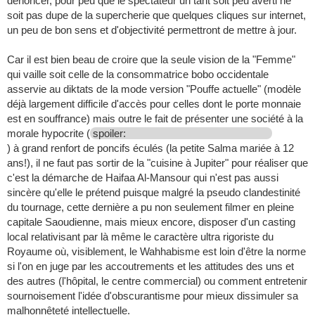
dénoncer, pour peu que le spectateur un tant soit peu averti ne
soit pas dupe de la supercherie que quelques cliques sur internet,
un peu de bon sens et d'objectivité permettront de mettre à jour.
Car il est bien beau de croire que la seule vision de la "Femme"
qui vaille soit celle de la consommatrice bobo occidentale
asservie au diktats de la mode version "Pouffe actuelle" (modèle
déjà largement difficile d'accès pour celles dont le porte monnaie
est en souffrance) mais outre le fait de présenter une société à la
morale hypocrite (
spoiler:
) à grand renfort de poncifs éculés (la petite Salma mariée à 12
ans!), il ne faut pas sortir de la "cuisine à Jupiter" pour réaliser que
c'est la démarche de Haifaa Al-Mansour qui n'est pas aussi
sincère qu'elle le prétend puisque malgré la pseudo clandestinité
du tournage, cette dernière a pu non seulement filmer en pleine
capitale Saoudienne, mais mieux encore, disposer d'un casting
local relativisant par là même le caractère ultra rigoriste du
Royaume où, visiblement, le Wahhabisme est loin d'être la norme
si l'on en juge par les accoutrements et les attitudes des uns et
des autres (l'hôpital, le centre commercial) ou comment entretenir
sournoisement l'idée d'obscurantisme pour mieux dissimuler sa
malhonnêteté intellectuelle.