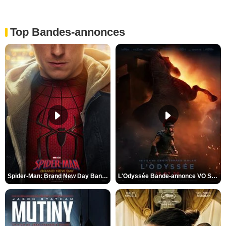
Top Bandes-annonces
Spider-Man: Brand New Day Bande-annonce VO STFR
L'Odyssée Bande-annonce VO STFR