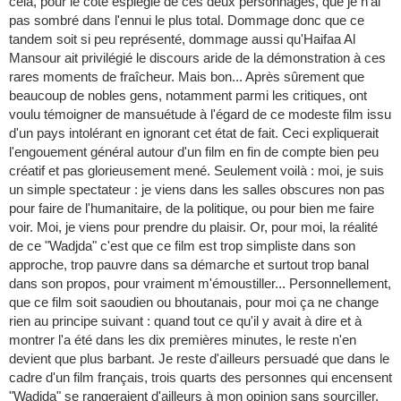
cela, pour le côté espiègle de ces deux personnages, que je n'ai
pas sombré dans l'ennui le plus total. Dommage donc que ce
tandem soit si peu représenté, dommage aussi qu'Haifaa Al
Mansour ait privilégié le discours aride de la démonstration à ces
rares moments de fraîcheur. Mais bon... Après sûrement que
beaucoup de nobles gens, notamment parmi les critiques, ont
voulu témoigner de mansuétude à l'égard de ce modeste film issu
d'un pays intolérant en ignorant cet état de fait. Ceci expliquerait
l'engouement général autour d'un film en fin de compte bien peu
créatif et pas glorieusement mené. Seulement voilà : moi, je suis
un simple spectateur : je viens dans les salles obscures non pas
pour faire de l'humanitaire, de la politique, ou pour bien me faire
voir. Moi, je viens pour prendre du plaisir. Or, pour moi, la réalité
de ce "Wadjda" c'est que ce film est trop simpliste dans son
approche, trop pauvre dans sa démarche et surtout trop banal
dans son propos, pour vraiment m'émoustiller... Personnellement,
que ce film soit saoudien ou bhoutanais, pour moi ça ne change
rien au principe suivant : quand tout ce qu'il y avait à dire et à
montrer l'a été dans les dix premières minutes, le reste n'en
devient que plus barbant. Je reste d'ailleurs persuadé que dans le
cadre d'un film français, trois quarts des personnes qui encensent
"Wadjda" se rangeraient d'ailleurs à mon opinion sans sourciller.