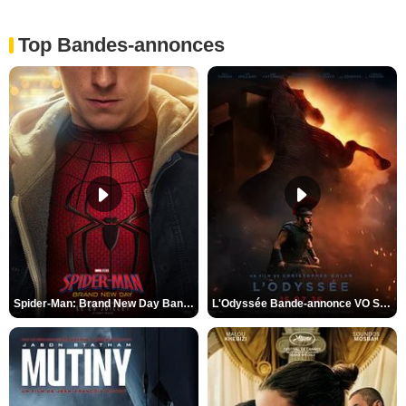
Top Bandes-annonces
Spider-Man: Brand New Day Bande-annonce VO STFR
L'Odyssée Bande-annonce VO STFR