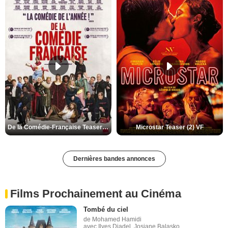
De la Comédie-Française Teaser (3) VF
Microstar Teaser (2) VF
Dernières bandes annonces
Films Prochainement au Cinéma
Tombé du ciel
de Mohamed Hamidi
avec Ilyes Djadel, Josiane Balasko