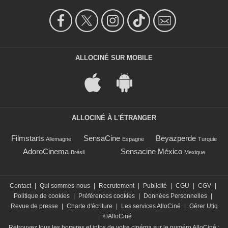
ALLOCINÉ SUR MOBILE
ALLOCINÉ À L'ÉTRANGER
Filmstarts
SensaCine
Beyazperde
Allemagne
Espagne
Turquie
AdoroCinema
Sensacine México
Brésil
Mexique
Contact
|
Qui sommes-nous
|
Recrutement
|
Publicité
|
CGU
|
CGV
|
Politique de cookies
|
Préférences cookies
|
Données Personnelles
|
Revue de presse
|
Charte d'écriture
|
Les services AlloCiné
|
Gérer Utiq
|
©AlloCiné
Retrouvez tous les horaires et infos de votre cinéma sur le numéro AlloCiné :