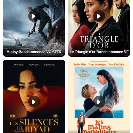
Mutiny Bande-annonce VO STFR
Le Triangle d'or Bande-annonce VF