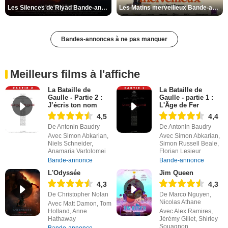
Les Silences de Riyad Bande-annonce VO STFR
Les Matins merveilleux Bande-annonce VF
Bandes-annonces à ne pas manquer
Meilleurs films à l'affiche
La Bataille de
La Bataille de
Gaulle - Partie 2 :
Gaulle - partie 1 :
J’écris ton nom
L'Âge de Fer
4,5
4,4
De Antonin Baudry
De Antonin Baudry
Avec Simon Abkarian,
Avec Simon Abkarian,
Niels Schneider,
Simon Russell Beale,
Anamaria Vartolomei
Florian Lesieur
Bande-annonce
Bande-annonce
L'Odyssée
Jim Queen
4,3
4,3
De Christopher Nolan
De Marco Nguyen,
Nicolas Athane
Avec Matt Damon, Tom
Holland, Anne
Avec Alex Ramires,
Hathaway
Jérémy Gillet, Shirley
Souagnon