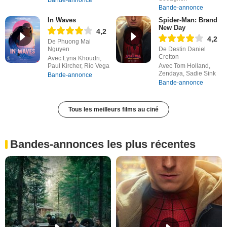
Bande-annonce
Bande-annonce
In Waves
Spider-Man: Brand
New Day
4,2
4,2
De Phuong Mai
Nguyen
De Destin Daniel
Cretton
Avec Lyna Khoudri,
Paul Kircher, Rio Vega
Avec Tom Holland,
Zendaya, Sadie Sink
Bande-annonce
Bande-annonce
Tous les meilleurs films au ciné
Bandes-annonces les plus récentes