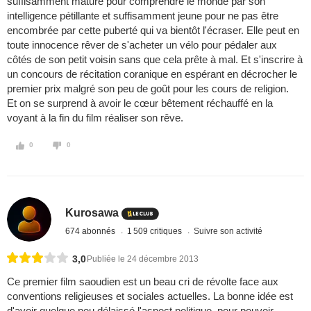
suffisamment mature pour comprendre le monde par son
intelligence pétillante et suffisamment jeune pour ne pas être
encombrée par cette puberté qui va bientôt l'écraser. Elle peut en
toute innocence rêver de s'acheter un vélo pour pédaler aux
côtés de son petit voisin sans que cela prête à mal. Et s'inscrire à
un concours de récitation coranique en espérant en décrocher le
premier prix malgré son peu de goût pour les cours de religion.
Et on se surprend à avoir le cœur bêtement réchauffé en la
voyant à la fin du film réaliser son rêve.
0
0
Kurosawa
674 abonnés
1 509 critiques
Suivre son activité
3,0
Publiée le 24 décembre 2013
Ce premier film saoudien est un beau cri de révolte face aux
conventions religieuses et sociales actuelles. La bonne idée est
d'avoir quelque peu délaissé l'aspect politique, pour pouvoir