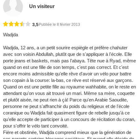
Un visiteur
3,5
Publiée le 8 février 2013
Wadjda
Wadjda, 12 ans, a un petit sourire espiègle et préfère chahuter
avec son voisin Abdullah, plutôt que de s'appliquer à l'école. Elle
porte jeans et baskets, mais pas l'abaya. Tête nue à Ryad, même
quand on est une fille de son temps, c'est pas correct. Et c'est
encore moins admissible qu'elle rêve d'avoir un vélo pour battre
son copain à la course: la-bas, ce rêve est réservé aux garçons.
Quand on est une petite fille au royaume wahhabite, on le reste en
attendant qu'on vous ait trouvé un mari. Même sa mère, coquette
et plutôt aisée, ne peut rien à çà! Parce qu'en Arabie Saoudite,
personne ne peut s'affranchir du poids du religieux et de l'école
coranique ou Wadjda fait quasiment figure de rebelle jusqu'à ce
qu'elle accepte de participer à un concours de récitation du coran,
pour s'offrir le vélo tant convoité.
Fière et obstinée, Wadjda comprend mieux que la génération de
ses parents certains blocages sociétaux. Et quand elle décide de