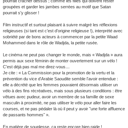
pourrait cracher dessus ; comme les filles qui doivent rester
groupées et garder les jambes serrées au motif que Satan
pourrait s’y glisser !
Film instructif et surtout plaisant à suivre malgré les réflexions
religieuses (si tant est c’est d’origine religieuse !), interprété avec
sobriété par de bons acteurs à commencer par la petite Waad
Mohammed dans le rôle de Wadjda, la petite rusée.
Le cinéma ne peut pas changer le monde, mais « Wadjda » aura
permis aux sexe féminin de monter ouvertement sur un vélo !
C’est déjà pas mal me direz-vous…
Je cite : « La Commission pour la promotion de la vertu et la
prévention du vice d'Arabie Saoudite semble l'avoir entendue :
elle a décrété que les femmes pouvaient désormais utiliser un
vélo à des fins récréatives, mais sous plusieurs conditions : être
vêtues avec pudeur, avoir un membre de sa famille de sexe
masculin à proximité, ne pas utiliser le vélo pour aller faire les
courses, et ne pas pédaler là où il peut y avoir "une forte affluence
de passants hommes" ».
En matière de souplesse, ça reste encore bien raide !