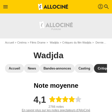
profil
menu
search
Accueil
Cinéma
Films Drame
Wadjda
Critiques du film Wadjda
Derniers Avis sur Wadjda
Wadjda
Accueil
News
Bandes-annonces
Casting
Critiques
Note moyenne
4,1
2766 notes
En savoir plus sur les notes spectateurs d'AlloCiné