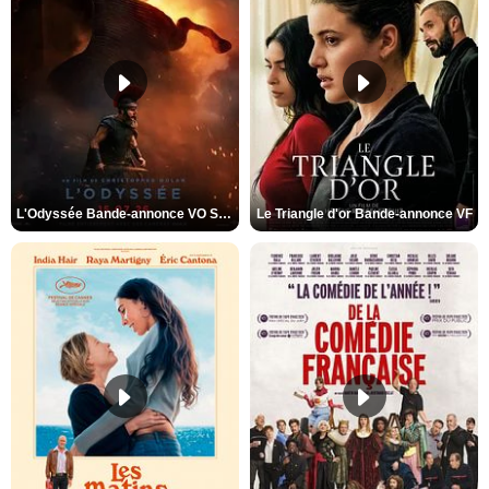
L'Odyssée Bande-annonce VO STFR
Le Triangle d'or Bande-annonce VF