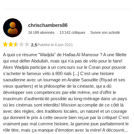
chrischambers86
16 189 abonnés
13 142 critiques
Suivre son activité
2,5
Publiée le 4 juin 2021
A quoi ce rèsume "Wadjda" de Haifaa Al Mansour ? A une fillette
qui veut dèfier Abdullah, mais qui n'a pas de vèlo pour le faire!
Alors Wadjda participe à un concours sur le Coran pour pouvoir
s'acheter le fameux vèlo à 800 rials [...] C'est une histoire
saoudienne avec un tournage en Arabie Saoudite (Riyad et ses
vieux quartiers) et la philosophie de la cinèaste, qui a dû
dèvelopper ses compètences par-elle même, est d'offrir le
maximum d'authenticitè possible au long-mètrage dans un pays
où les cinèmas sont interdits! Mission accomplie de ce côtè là
avec des règles, des traditions locales, un naturel et un courage
qui donnent le prix à cette oeuvre bien reçue par la critique! C'est
vraiment pas mal comme histoire, la gamine joue parfaitement le
rôle titre, mais ça manque d'èmotion avec la mère! A dècouvrir...