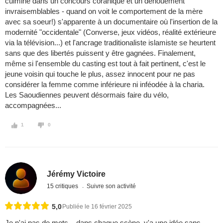
culmine dans un concours coranique et un dénouement
invraisemblables - quand on voit le comportement de la mère
avec sa soeur!) s'apparente à un documentaire où l'insertion de la
modernité "occidentale" (Converse, jeux vidéos, réalité extérieure
via la télévision...) et l'ancrage traditionaliste islamiste se heurtent
sans que des libertés puissent y être gagnées. Finalement,
même si l'ensemble du casting est tout à fait pertinent, c'est le
jeune voisin qui touche le plus, assez innocent pour ne pas
considérer la femme comme inférieure ni inféodée à la charia.
Les Saoudiennes peuvent désormais faire du vélo,
accompagnées...
1
0
Jérémy Victoire
15 critiques
Suivre son activité
5,0
Publiée le 16 février 2025
Je n'ai pas de mots... dans chaque scène, y'a une idée sans