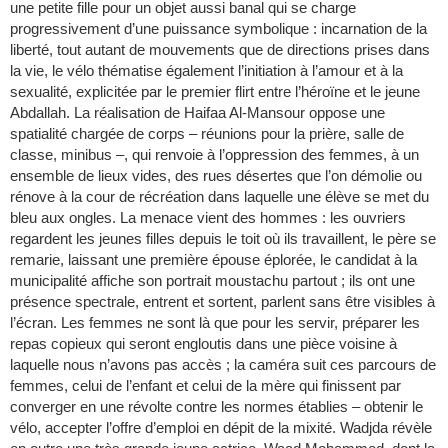
une petite fille pour un objet aussi banal qui se charge
progressivement d’une puissance symbolique : incarnation de la
liberté, tout autant de mouvements que de directions prises dans
la vie, le vélo thématise également l’initiation à l’amour et à la
sexualité, explicitée par le premier flirt entre l’héroïne et le jeune
Abdallah. La réalisation de Haifaa Al-Mansour oppose une
spatialité chargée de corps – réunions pour la prière, salle de
classe, minibus –, qui renvoie à l’oppression des femmes, à un
ensemble de lieux vides, des rues désertes que l’on démolie ou
rénove à la cour de récréation dans laquelle une élève se met du
bleu aux ongles. La menace vient des hommes : les ouvriers
regardent les jeunes filles depuis le toit où ils travaillent, le père se
remarie, laissant une première épouse éplorée, le candidat à la
municipalité affiche son portrait moustachu partout ; ils ont une
présence spectrale, entrent et sortent, parlent sans être visibles à
l’écran. Les femmes ne sont là que pour les servir, préparer les
repas copieux qui seront engloutis dans une pièce voisine à
laquelle nous n’avons pas accès ; la caméra suit ces parcours de
femmes, celui de l’enfant et celui de la mère qui finissent par
converger en une révolte contre les normes établies – obtenir le
vélo, accepter l’offre d’emploi en dépit de la mixité. Wadjda révèle