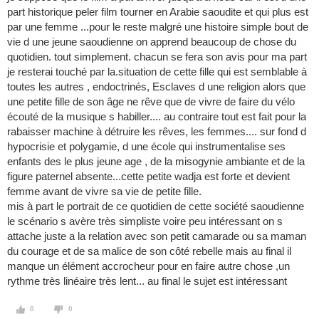
part historique peler film tourner en Arabie saoudite et qui plus est
par une femme ...pour le reste malgré une histoire simple bout de
vie d une jeune saoudienne on apprend beaucoup de chose du
quotidien. tout simplement. chacun se fera son avis pour ma part
je resterai touché par la.situation de cette fille qui est semblable à
toutes les autres , endoctrinés, Esclaves d une religion alors que
une petite fille de son âge ne rêve que de vivre de faire du vélo
écouté de la musique s habiller.... au contraire tout est fait pour la
rabaisser machine à détruire les rêves, les femmes.... sur fond d
hypocrisie et polygamie, d une école qui instrumentalise ses
enfants des le plus jeune age , de la misogynie ambiante et de la
figure paternel absente...cette petite wadja est forte et devient
femme avant de vivre sa vie de petite fille.
mis à part le portrait de ce quotidien de cette société saoudienne
le scénario s avère très simpliste voire peu intéressant on s
attache juste a la relation avec son petit camarade ou sa maman
du courage et de sa malice de son côté rebelle mais au final il
manque un élément accrocheur pour en faire autre chose ,un
rythme très linéaire très lent... au final le sujet est intéressant
0
0