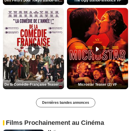
Des Fleurs pour Tokyo Bande-annonce VO STFR
The Ugly Bande-annonce VF
De la Comédie-Française Teaser (3) VF
Microstar Teaser (2) VF
Dernières bandes annonces
Films Prochainement au Cinéma