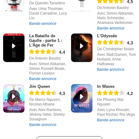
4,5
De Quentin Tarantino
De Antonin Baudry
Avec Uma Thurman,
David Carradine, Lucy
Avec Simon Abkarian,
Liu
Niels Schneider,
Anamaria Vartolomei
Bande-annonce
Bande-annonce
La Bataille de
L'Odyssée
Gaulle - partie 1 :
4,3
L'Âge de Fer
De Christopher Nolan
4,4
Avec Matt Damon, Tom
De Antonin Baudry
Holland, Anne
Avec Simon Abkarian,
Hathaway
Simon Russell Beale,
Bande-annonce
Florian Lesieur
Bande-annonce
Jim Queen
In Waves
4,3
4,2
De Marco Nguyen,
De Phuong Mai
Nicolas Athane
Nguyen
Avec Alex Ramires,
Avec Lyna Khoudri,
Jérémy Gillet, Shirley
Paul Kircher, Rio Vega
Souagnon
Bande-annonce
Bande-annonce