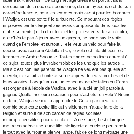
fable à la Kiarostami, ce long métrage dresse un portrait sans
concession de la société saoudienne, de son hypocrisie et de son
caractère funeste, pour les femmes mais aussi pour les hommes
! Wadjda est une petite fille turbulente. Se moquant des règles
imposées par le clergé et ses relais complaisants dans tous les
établissements (ici la directrice et les professeurs de son école),
elle n'hésite pas à jouer avec un garçon, ne porte pas le voile
quand ça l'embête, et surtout… elle veut un vélo pour faire la
course avec son ami Abdallah ! Or, le vélo est interdit pour les
femmes en Arabie Saoudite. Toutes sortes de sottises courent à
ce sujet, toutes plus invraisemblables les une que les autres…
Mais c'est non, les parents de Wadjda ne veulent pas qu'elle ait
un vélo, ce serait la honte assurée auprès de leurs proches et de
leurs voisins. Lorsqu'un jour, un concours de récitation du Coran
est organisé à l'école de Wadjda, avec à la clé un joli pactole à
gagner. Quelle meilleure occasion pour s'acheter un vélo ? Ni une
ni deux, Wadjda se met à apprendre le Coran par cœur, un
comble pour cette petite fille qui visiblement n'a que faire de la
religion et surtout de son carcan de règles sociales
incompréhensibles pour un enfant… A ce stade, il est clair que
mettre en scène une jeune fille intelligente et quelque peu rebelle,
le tout avec humour et bienveillance, fait de ce long métrage une