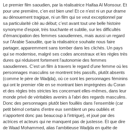
Le premier film saoudien, par la réalisatrice Haifaa Al Monsour. Et
pour une première, c'en est bien une! Et ce n'est ni un pur drame
au dénouement tragique, ni un film qui se veut exceptionnel par
sa particularité cité au début; c'est avant tout une belle histoire
synonyme d'espoir, très touchante et subtile, sur les difficultés
d'émancipation des femmes saoudiennes, mais aussi un regard
sur l'Arabie Saoudite, que la réalisatrice souhaite nous faire
partager, apparemment sans tomber dans les clichés. Un pays
qui se modernise, malgré ses codes ancestraux et les règles très
dures qui réduisent fortement l'autonomie des femmes
saoudiennes. C'est un film à travers le regard d'une femme où les
personnages masculins se montrent très passifs, plutôt absents
(comme le père de Wadjda), où ce sont les personnages féminins
qui ont le premier rôle en se montrant bien imprégnées du Coran
et des règles très strictes les concernant elles-mêmes, dans leur
monde privé de véritables avenirs à l'abri des regards masculins.
Donc des personnages plutôt bien fouillés dans l'ensemble (car
petit bémol certains d'entre eux semblent un peu oubliés et
n'apportent donc pas beaucoup à l'intrigue), et joué par des
actrices et acteurs qui ne manquent pas de justesse. Et que dire
de Waad Mohammed, alias l'ambitieuse Wadjda en quête de