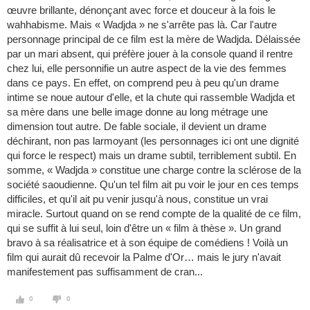
œuvre brillante, dénonçant avec force et douceur à la fois le
wahhabisme. Mais « Wadjda » ne s'arrête pas là. Car l'autre
personnage principal de ce film est la mère de Wadjda. Délaissée
par un mari absent, qui préfère jouer à la console quand il rentre
chez lui, elle personnifie un autre aspect de la vie des femmes
dans ce pays. En effet, on comprend peu à peu qu'un drame
intime se noue autour d'elle, et la chute qui rassemble Wadjda et
sa mère dans une belle image donne au long métrage une
dimension tout autre. De fable sociale, il devient un drame
déchirant, non pas larmoyant (les personnages ici ont une dignité
qui force le respect) mais un drame subtil, terriblement subtil. En
somme, « Wadjda » constitue une charge contre la sclérose de la
société saoudienne. Qu'un tel film ait pu voir le jour en ces temps
difficiles, et qu'il ait pu venir jusqu'à nous, constitue un vrai
miracle. Surtout quand on se rend compte de la qualité de ce film,
qui se suffit à lui seul, loin d'être un « film à thèse ». Un grand
bravo à sa réalisatrice et à son équipe de comédiens ! Voilà un
film qui aurait dû recevoir la Palme d'Or… mais le jury n'avait
manifestement pas suffisamment de cran...
0
0