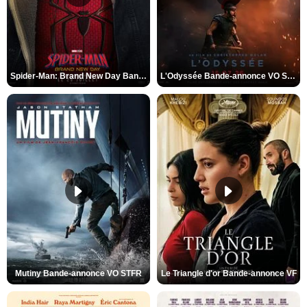
Spider-Man: Brand New Day Bande-annonce VO STFR
L'Odyssée Bande-annonce VO STFR
Mutiny Bande-annonce VO STFR
Le Triangle d'or Bande-annonce VF