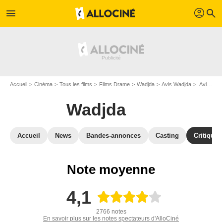
profil
menu
search
Accueil
Cinéma
Tous les films
Films Drame
Wadjda
Avis Wadjda
Avis : Wadjda - Page 9
Wadjda
Accueil
News
Bandes-annonces
Casting
Critiques
Note moyenne
4,1
2766 notes
En savoir plus sur les notes spectateurs d'AlloCiné