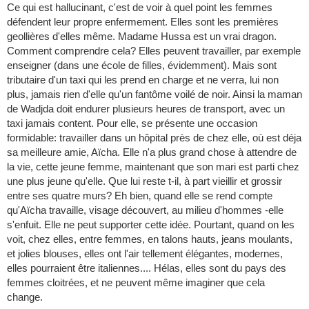
Ce qui est hallucinant, c'est de voir à quel point les femmes
défendent leur propre enfermement. Elles sont les premières
geollières d'elles même. Madame Hussa est un vrai dragon.
Comment comprendre cela? Elles peuvent travailler, par exemple
enseigner (dans une école de filles, évidemment). Mais sont
tributaire d'un taxi qui les prend en charge et ne verra, lui non
plus, jamais rien d'elle qu'un fantôme voilé de noir. Ainsi la maman
de Wadjda doit endurer plusieurs heures de transport, avec un
taxi jamais content. Pour elle, se présente une occasion
formidable: travailler dans un hôpital près de chez elle, où est déja
sa meilleure amie, Aïcha. Elle n'a plus grand chose à attendre de
la vie, cette jeune femme, maintenant que son mari est parti chez
une plus jeune qu'elle. Que lui reste t-il, à part vieillir et grossir
entre ses quatre murs? Eh bien, quand elle se rend compte
qu'Aïcha travaille, visage découvert, au milieu d'hommes -elle
s'enfuit. Elle ne peut supporter cette idée. Pourtant, quand on les
voit, chez elles, entre femmes, en talons hauts, jeans moulants,
et jolies blouses, elles ont l'air tellement élégantes, modernes,
elles pourraient être italiennes.... Hélas, elles sont du pays des
femmes cloitrées, et ne peuvent même imaginer que cela
change.