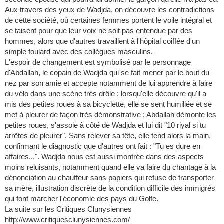
Aux travers des yeux de Wadjda, on découvre les contradictions
de cette société, où certaines femmes portent le voile intégral et
se taisent pour que leur voix ne soit pas entendue par des
hommes, alors que d'autres travaillent à l'hôpital coiffée d'un
simple foulard avec des collègues masculins.
L'espoir de changement est symbolisé par le personnage
d'Abdallah, le copain de Wadjda qui se fait mener par le bout du
nez par son amie et accepte notamment de lui apprendre à faire
du vélo dans une scène très drôle : lorsqu'elle découvre qu'il a
mis des petites roues à sa bicyclette, elle se sent humiliée et se
met à pleurer de façon très démonstrative ; Abdallah démonte les
petites roues, s'assoie à côté de Wadjda et lui dit "10 riyal si tu
arrêtes de pleurer". Sans relever sa tête, elle tend alors la main,
confirmant le diagnostic que d'autres ont fait : "Tu es dure en
affaires...". Wadjda nous est aussi montrée dans des aspects
moins reluisants, notamment quand elle va faire du chantage à la
dénonciation au chauffeur sans papiers qui refuse de transporter
sa mère, illustration discrète de la condition difficile des immigrés
qui font marcher l'économie des pays du Golfe.
La suite sur les Critiques Clunysiennes
http://www.critiquesclunysiennes.com/