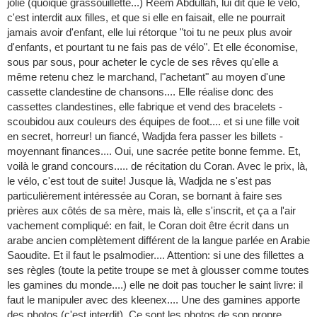
jolie (quoique grassouillette...) Reem Abdullah, lui dit que le vélo,
c'est interdit aux filles, et que si elle en faisait, elle ne pourrait
jamais avoir d'enfant, elle lui rétorque "toi tu ne peux plus avoir
d'enfants, et pourtant tu ne fais pas de vélo". Et elle économise,
sous par sous, pour acheter le cycle de ses rêves qu'elle a
même retenu chez le marchand, l"achetant" au moyen d'une
cassette clandestine de chansons.... Elle réalise donc des
cassettes clandestines, elle fabrique et vend des bracelets -
scoubidou aux couleurs des équipes de foot.... et si une fille voit
en secret, horreur! un fiancé, Wadjda fera passer les billets -
moyennant finances.... Oui, une sacrée petite bonne femme. Et,
voilà le grand concours..... de récitation du Coran. Avec le prix, là,
le vélo, c'est tout de suite! Jusque là, Wadjda ne s'est pas
particulièrement intéressée au Coran, se bornant à faire ses
prières aux côtés de sa mère, mais là, elle s'inscrit, et ça a l'air
vachement compliqué: en fait, le Coran doit être écrit dans un
arabe ancien complètement différent de la langue parlée en Arabie
Saoudite. Et il faut le psalmodier.... Attention: si une des fillettes a
ses règles (toute la petite troupe se met à glousser comme toutes
les gamines du monde....) elle ne doit pas toucher le saint livre: il
faut le manipuler avec des kleenex.... Une des gamines apporte
des photos (c'est interdit). Ce sont les photos de son propre