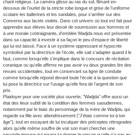
chant religieux. La caméra glisse au ras du sol, filmant en-
dessous de l'ourlet de la stricte robe longue et grise de l'uniforme
scolaire les ballerines et les sandales, pour s'arrêter sur des
Converse aux lacets violets. Dans cet univers où tout est fait pour
apprendre aux élèves leur devoir de soumission aux hommes et
à une morale contraignante, d'emblée Wadjda nous est présentée
dans sa capacité à investir à sa façon le peu d'espace de liberté
qui lui est laissé. Face à un système oppressant et hypocrite
symbolisé par la directrice de l'école, elle sait s'adapter quand il le
faut, comme lorsqu'elle s'implique dans le concours de récitation
coranique ou qu'elle affirme ne pas avoir vu deux grandes lire des
revues occidentales, tout en conservant sa ligne de conduite
comme lorsqu'elle répond devant toute l'école à la question que
lui pose la directrice sur l'usage qu'elle fera de l'argent de son
prix.
Plaidoyer pour une société plus ouverte, "Wadjda" offre aussi un
état des lieux subtil de la condition des femmes saoudiennes,
notamment par le biais du personnage de la mère de Wadjda, qui
regarde sa fille avec attendrissement ("J'étais comme toi à ton
âge"), tout en essayant de lui inculquer des préceptes rétrogrades
alors qu'elle même souffre de voir son mari chercher une
seconde épouse qui pourra lui donner le garçon qu'elle n'a pas eu.