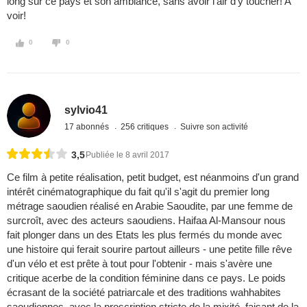
long sur ce pays et son ambiance, sans avoir l'air d'y toucher! A
voir!
0
0
sylvio41
17 abonnés
256 critiques
Suivre son activité
3,5
Publiée le 8 avril 2017
Ce film à petite réalisation, petit budget, est néanmoins d'un grand
intérêt cinématographique du fait qu'il s'agit du premier long
métrage saoudien réalisé en Arabie Saoudite, par une femme de
surcroît, avec des acteurs saoudiens. Haifaa Al-Mansour nous
fait plonger dans un des Etats les plus fermés du monde avec
une histoire qui ferait sourire partout ailleurs - une petite fille rêve
d'un vélo et est prête à tout pour l'obtenir - mais s'avère une
critique acerbe de la condition féminine dans ce pays. Le poids
écrasant de la société patriarcale et des traditions wahhabites
saoudiennes, avec la proscription stricte de la mixité, faisant de la