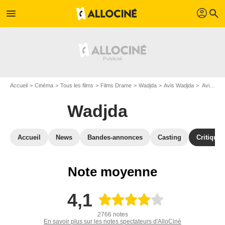
profil
menu
search
Accueil
Cinéma
Tous les films
Films Drame
Wadjda
Avis Wadjda
Avis : Wadjda - Page 6
Wadjda
Accueil
News
Bandes-annonces
Casting
Critiques
Note moyenne
4,1
2766 notes
En savoir plus sur les notes spectateurs d'AlloCiné