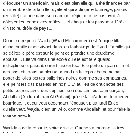
d'épouser un américain, mais c'est bien elle qui a été financée par
un membre de la famille royale et qui a dirigé le tournage, parfois
(en ville) cachée dans son camion -régie pour ne pas avoir à
côtoyer les techniciens mâles.... et choquer les passants. Drôle
d'histoire, drôle de pays....
Donc, notre petite Wajda (Waad Mohammed) est l'unique fille
d'une famille aisée vivant dans les faubourgs de Ryad. Famille qui
se délite: le père est sur le point de prendre une deuxième
épouse.... Elle va dans une école où elle est telle quelle:
indiciplinée et passablement insolente.... Elle porte un jean slim et
des baskets sous sa blouse -quand on lui reproche de ne pas
porter de jolies petites ballerines noires comme ses compagnes,
elle peint les dits baskets en noir.... Et au lieu de chuchoter des
petits secrets avec des copines, son seul ami est....un garçon,
Abdallah (Abdullrahman Al Gohani) qu'elle fait d'ailleurs tourner en
bourrique.... et qui veut cependant l'épouser, plus tard! Et ce
qu'elle veut, Wajda, c'est un vélo, comme Abdallah, et pour faire la
course avec lui.
Wadjda a de la répartie, voire cruelle. Quand sa maman, la très