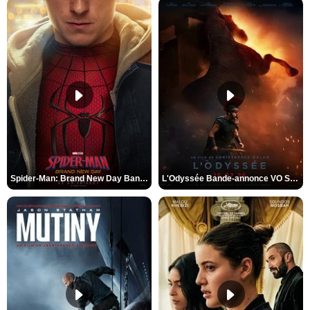
Spider-Man: Brand New Day Bande-annonce VO STFR
L'Odyssée Bande-annonce VO STFR