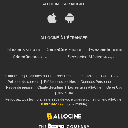
ALLOCINÉ SUR MOBILE
ALLOCINÉ À L'ÉTRANGER
Filmstarts
SensaCine
Beyazperde
Allemagne
Espagne
Turquie
AdoroCinema
Sensacine México
Brésil
Mexique
Contact
|
Qui sommes-nous
|
Recrutement
|
Publicité
|
CGU
|
CGV
|
Politique de cookies
|
Préférences cookies
|
Données Personnelles
|
Revue de presse
|
Charte d'écriture
|
Les services AlloCiné
|
Gérer Utiq
|
©AlloCiné
Retrouvez tous les horaires et infos de votre cinéma sur le numéro AlloCiné :
0 892 892 892
(0,90€/minute)