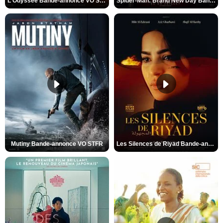
L'Odyssée Bande-annonce VO STFR
Spider-Man: Brand New Day Bande-annonce VO STFR
Mutiny Bande-annonce VO STFR
Les Silences de Riyad Bande-annonce VO STFR