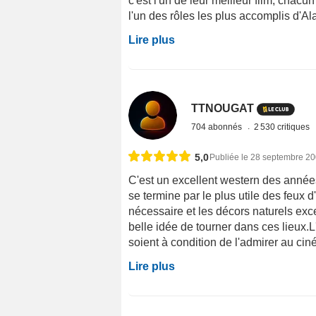
c'est l'un de leur meilleur film, chac
l'un des rôles les plus accomplis d'Ala
Lire plus
TTNOUGAT
704 abonnés
2 530 critiques
5,0
Publiée le 28 septembre 2
C'est un excellent western des années 
se termine par le plus utile des feux d'
nécessaire et les décors naturels ex
belle idée de tourner dans ces lieux.L
soient à condition de l'admirer au cin
Lire plus