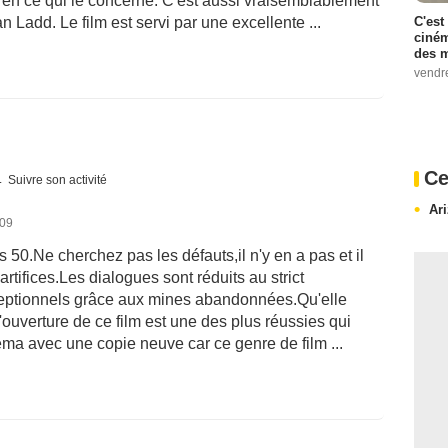
un en ce qui le concerne. C'est aussi vraisemblablement
C'est
n Ladd. Le film est servi par une excellente ...
ciném
des m
vendr
Ce
Suivre son activité
Ari
009
50.Ne cherchez pas les défauts,il n'y en a pas et il
artifices.Les dialogues sont réduits au strict
ceptionnels grâce aux mines abandonnées.Qu'elle
'ouverture de ce film est une des plus réussies qui
éma avec une copie neuve car ce genre de film ...