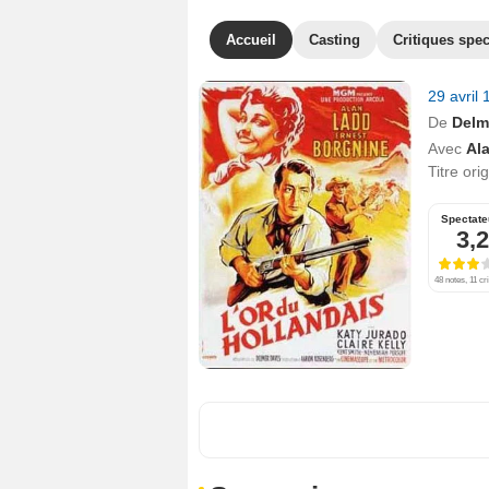
Accueil
Casting
Critiques spec
29 avril
De
Delm
Avec
Al
Titre ori
Spectate
3,2
48 notes, 11 cr