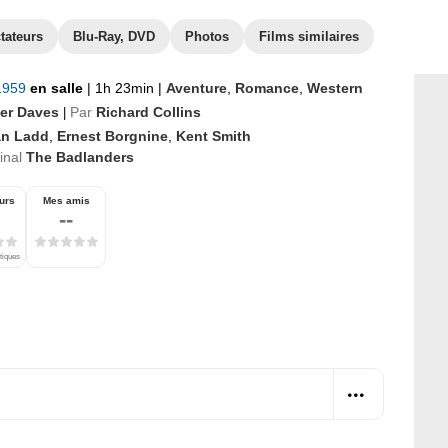
tateurs
Blu-Ray, DVD
Photos
Films similaires
 1959
en salle
|
1h 23min
|
Aventure
,
Romance
,
Western
er Daves
Par
Richard Collins
|
an Ladd
,
Ernest Borgnine
,
Kent Smith
ginal
The Badlanders
urs
Mes amis
--
itiques