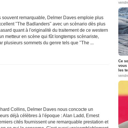
vendr
s souvent remarquable, Delmer Daves emploie plus
excellent "The Badlanders" avec un scènario dès plus
hasard quant à l'originalitè du traitement de ce western
 un metteur en scène qui fût longtemps scènariste,
r plusieurs sommets du genre tels que "The ...
Ce so
vous 
les t
vendr
ichard Collins, Delmer Daves nous concocte un
teurs déjà célèbres à l'époque : Alan Ladd, Ernest
miers cités fournissent une remarquable prestation et