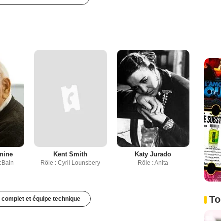
nine
Kent Smith
Katy Jurado
cBain
Rôle : Cyril Lounsbery
Rôle : Anita
To
 complet et équipe technique