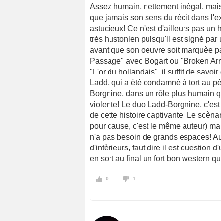
Assez humain, nettement inègal, mai
que jamais son sens du rècit dans l'
astucieux! Ce n'est d'ailleurs pas un 
très hustonien puisqu'il est signè par
avant que son oeuvre soit marquèe p
Passage" avec Bogart ou "Broken Arrow
"L'or du hollandais", il suffit de savo
Ladd, qui a ètè condamnè à tort au pèn
Borgnine, dans un rôle plus humain q
violente! Le duo Ladd-Borgnine, c'est un
de cette histoire captivante! Le scèn
pour cause, c'est le même auteur) mai
n'a pas besoin de grands espaces! A
d'intèrieurs, faut dire il est question
en sort au final un fort bon western 
0
1