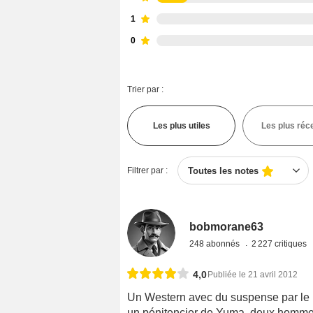
1
0
Trier par :
Les plus utiles
Les plus réc
Filtrer par :
Toutes les notes
bobmorane63
248 abonnés
2 227 critiques
4,0
Publiée le 21 avril 2012
Un Western avec du suspense par le 
un pénitencier de Yuma, deux hommes