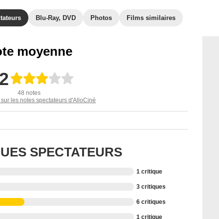
tateurs
Blu-Ray, DVD
Photos
Films similaires
te moyenne
,2
48 notes
 sur les notes spectateurs d'AlloCiné
IQUES SPECTATEURS
1 critique
3 critiques
6 critiques
1 critique