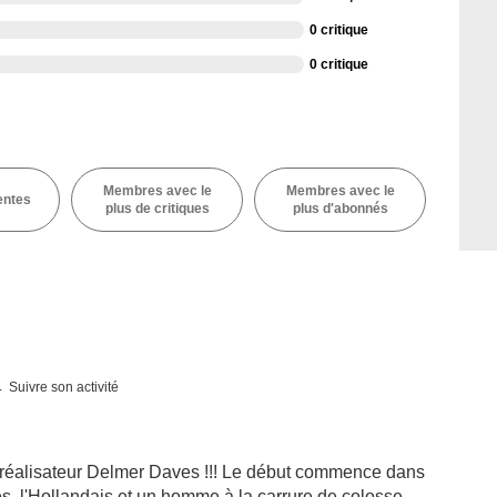
0 critique
0 critique
Membres avec le
Membres avec le
entes
plus de critiques
plus d'abonnés
Suivre son activité
réalisateur Delmer Daves !!! Le début commence dans
, l'Hollandais et un homme à la carrure de colosse