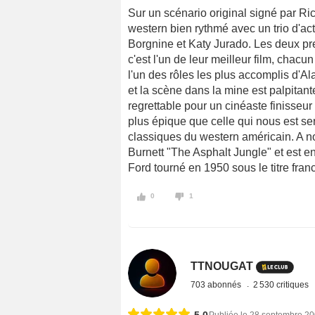
Sur un scénario original signé par R
western bien rythmé avec un trio d'ac
Borgnine et Katy Jurado. Les deux pre
c'est l'un de leur meilleur film, chac
l'un des rôles les plus accomplis d'Al
et la scène dans la mine est palpitante
regrettable pour un cinéaste finisseu
plus épique que celle qui nous est ser
classiques du western américain. A no
Burnett "The Asphalt Jungle" et est e
Ford tourné en 1950 sous le titre franc
0
1
TTNOUGAT
703 abonnés
2 530 critiques