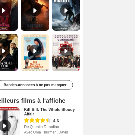
Le Triangle d'or Bande-annonce VF
Les Matins merveilleux Bande-annonce VF
De la Comédie-Française Teaser VF
Bandes-annonces à ne pas manquer
illeurs films à l'affiche
Kill Bill: The Whole Bloody
Affair
4,6
De Quentin Tarantino
Avec Uma Thurman, David