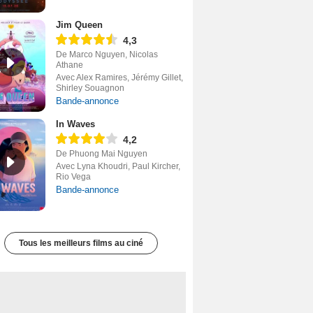
Jim Queen
4,3
De Marco Nguyen, Nicolas
Athane
Avec Alex Ramires, Jérémy Gillet,
Shirley Souagnon
Bande-annonce
In Waves
4,2
De Phuong Mai Nguyen
Avec Lyna Khoudri, Paul Kircher,
Rio Vega
Bande-annonce
Tous les meilleurs films au ciné