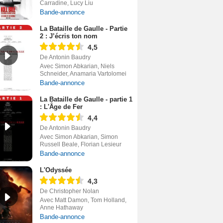
Carradine, Lucy Liu
Bande-annonce
La Bataille de Gaulle - Partie
2 : J’écris ton nom
4,5
De Antonin Baudry
Avec Simon Abkarian, Niels
Schneider, Anamaria Vartolomei
Bande-annonce
La Bataille de Gaulle - partie 1
: L'Âge de Fer
4,4
De Antonin Baudry
Avec Simon Abkarian, Simon
Russell Beale, Florian Lesieur
Bande-annonce
L'Odyssée
4,3
De Christopher Nolan
Avec Matt Damon, Tom Holland,
Anne Hathaway
Bande-annonce