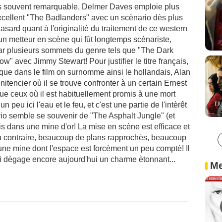
s souvent remarquable, Delmer Daves emploie plus
excellent "The Badlanders" avec un scènario dès plus
hasard quant à l'originalitè du traitement de ce western
 un metteur en scène qui fût longtemps scènariste,
ar plusieurs sommets du genre tels que "The Dark
" avec Jimmy Stewart! Pour justifier le titre français,
ir que dans le film on surnomme ainsi le hollandais, Alan
itencier où il se trouve confronter à un certain Ernest
ue ceux où il est habituellement promis à une mort
 peu ici l'eau et le feu, et c'est une partie de l'intèrêt
ario semble se souvenir de "The Asphalt Jungle" (et
s dans une mine d'or! La mise en scène est efficace et
u contraire, beaucoup de plans rapprochès, beaucoup
 d'une mine dont l'espace est forcèment un peu comptè! Il
qui dègage encore aujourd'hui un charme ètonnant...
Me