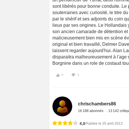
sont libérés pour bonne conduite. Le 
souterraines avec curiosité, le titre du
par le shérif et ses adjoints du coin q
lieux par ses origines. Le Hollandais 
son ancien camarade de détention et 
malicieusement bien mis en scène évi
original et bien travaillé, Delmer Dav
laissent regarder aujourd'hui. Alan La
disparaitra malheureusement à l'age d
Borgnine dans un role de costaud tou
0
1
chrischambers86
16 188 abonnés
13 142 criti
4,0
Publiée le 25 avril 2012