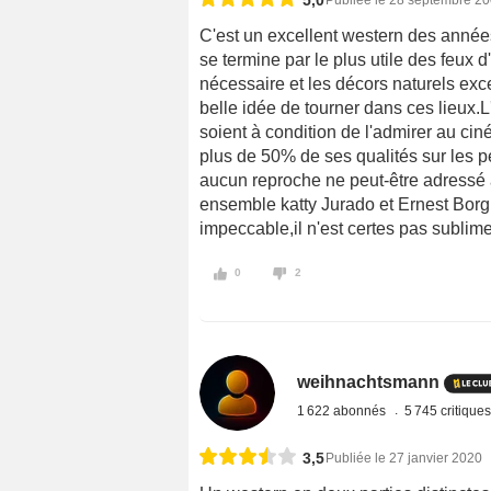
5,0
Publiée le 28 septembre 2
C'est un excellent western des années 
se termine par le plus utile des feux d'
nécessaire et les décors naturels ex
belle idée de tourner dans ces lieux.L
soient à condition de l'admirer au ci
plus de 50% de ses qualités sur les pe
aucun reproche ne peut-être adressé 
ensemble katty Jurado et Ernest Borg
impeccable,il n'est certes pas sublim
0
2
weihnachtsmann
1 622 abonnés
5 745 critique
3,5
Publiée le 27 janvier 2020