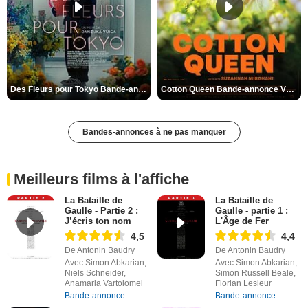
Des Fleurs pour Tokyo Bande-annonce VO STFR
Cotton Queen Bande-annonce VO STFR
Bandes-annonces à ne pas manquer
Meilleurs films à l'affiche
La Bataille de
La Bataille de
Gaulle - Partie 2 :
Gaulle - partie 1 :
J’écris ton nom
L'Âge de Fer
4,5
4,4
De Antonin Baudry
De Antonin Baudry
Avec Simon Abkarian,
Avec Simon Abkarian,
Niels Schneider,
Simon Russell Beale,
Anamaria Vartolomei
Florian Lesieur
Bande-annonce
Bande-annonce