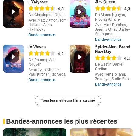
L'Odyssée
Jim Queen
4,3
4,3
De Christopher Nolan
De Marco Nguyen,
Nicolas Athane
Avec Matt Damon, Tom
Holland, Anne
Avec Alex Ramires,
Hathaway
Jérémy Gillet, Shirley
Souagnon
Bande-annonce
Bande-annonce
In Waves
Spider-Man: Brand
New Day
4,2
4,1
De Phuong Mai
Nguyen
De Destin Daniel
Cretton
Avec Lyna Khoudri,
Paul Kircher, Rio Vega
Avec Tom Holland,
Zendaya, Sadie Sink
Bande-annonce
Bande-annonce
Tous les meilleurs films au ciné
Bandes-annonces les plus récentes