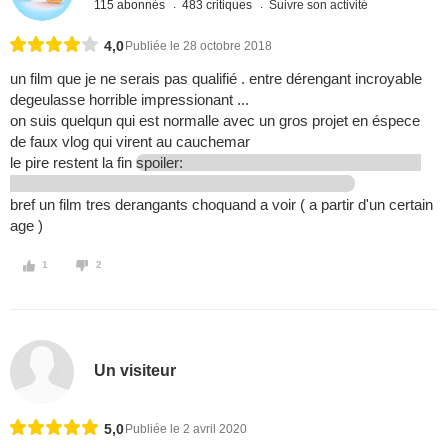
115 abonnés
483 critiques
Suivre son activité
4,0
Publiée le 28 octobre 2018
un film que je ne serais pas qualifié . entre dérengant incroyable
degeulasse horrible impressionant ...
on suis quelqun qui est normalle avec un gros projet en éspece
de faux vlog qui virent au cauchemar
le pire restent la fin
spoiler:
bref un film tres derangants choquand a voir ( a partir d'un certain
age )
1
2
Un visiteur
5,0
Publiée le 2 avril 2020