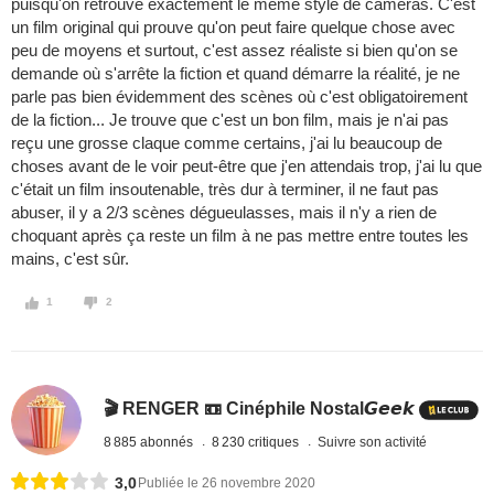
puisqu'on retrouve exactement le même style de caméras. C'est
un film original qui prouve qu'on peut faire quelque chose avec
peu de moyens et surtout, c'est assez réaliste si bien qu'on se
demande où s'arrête la fiction et quand démarre la réalité, je ne
parle pas bien évidemment des scènes où c'est obligatoirement
de la fiction... Je trouve que c'est un bon film, mais je n'ai pas
reçu une grosse claque comme certains, j'ai lu beaucoup de
choses avant de le voir peut-être que j'en attendais trop, j'ai lu que
c'était un film insoutenable, très dur à terminer, il ne faut pas
abuser, il y a 2/3 scènes dégueulasses, mais il n'y a rien de
choquant après ça reste un film à ne pas mettre entre toutes les
mains, c'est sûr.
1
2
🎬 RENGER 📼 Cinéphile Nostal𝙂𝙚𝙚𝙠
8 885 abonnés
8 230 critiques
Suivre son activité
3,0
Publiée le 26 novembre 2020