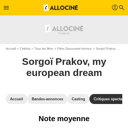
profil
menu
search
Accueil
Cinéma
Tous les films
Films Epouvante-horreur
Sorgoï Prakov, my european dream
Sorgoï Prakov, my
european dream
Accueil
Bandes-annonces
Casting
Critiques spectateu
Note moyenne