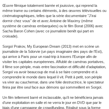
Œuvre filmique totalement barrée et jouissive, qui reprend la
même trame ou certains éléments, à des œuvres télévisuelles ou
cinématographiques, telles que la série documentaire "J'irai
dormir chez vous" de et avec Antoine de Maximy (même
système de caméras embarquées) ou le film Borat (2006) avec
Sacha Baron Cohen (avec ce journaliste benêt qui part en
croisade).
Sorgoï Prakov, My European Dream (2013) met en scène un
journaliste de la Sdorvie (un pays imaginaire des pays de l’Est),
qui arrive à Paris pour un road-trip à travers l’Europe afin de
visiter les capitales européennes. Affublé de caméras portatives,
il filme son périple, mais entre fascination et difficulté d’adaptation,
Sorgoï va avoir beaucoup de mal à se faire comprendre et à
comprendre le monde dans lequel il vit. Petit à petit, son périple
va virer au cauchemar, dans une folie destructrice, le spectateur
finira par être seul face aux démons qui sommeillent en Sorgoï.
Un film tellement barré et inclassable, qu’il ne bénéficiera jamais
d’une exploitation en salle et ne verra le jour en DVD que par le
biais d’une campagne de crowdfunding. Réalisé sous la forme