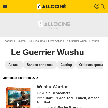
profil
menu
search
Accueil
Cinéma
Tous les films
Films Action
Le Guerrier Wushu
Wushu Warrior
Le Guerrier Wushu
Accueil
Bandes-annonces
Casting
Critiques spectateu
Voir toutes les offres DVD
Wushu Warrior
De
Alain Desrochers
Avec
Matt Frewer
,
Tod Fennell
,
Amber
Goldfarb
Titre original
Wushu Warrior