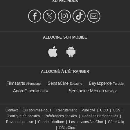
SUIVEZ-NOUS
ALLOCINÉ SUR MOBILE
ALLOCINÉ À L'ÉTRANGER
Filmstarts
SensaCine
Beyazperde
Allemagne
Espagne
Turquie
AdoroCinema
Sensacine México
Brésil
Mexique
Contact
|
Qui sommes-nous
|
Recrutement
|
Publicité
|
CGU
|
CGV
|
Politique de cookies
|
Préférences cookies
|
Données Personnelles
|
Revue de presse
|
Charte d'écriture
|
Les services AlloCiné
|
Gérer Utiq
|
©AlloCiné