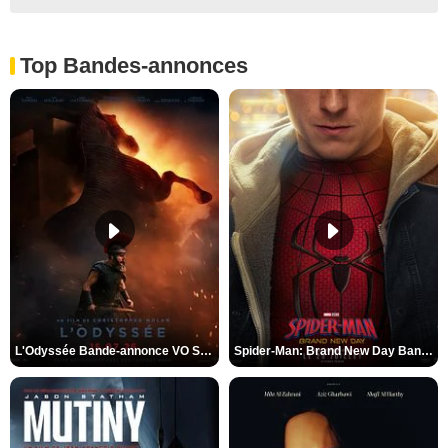
Top Bandes-annonces
L'Odyssée Bande-annonce VO STFR
Spider-Man: Brand New Day Bande-annonce VO STFR