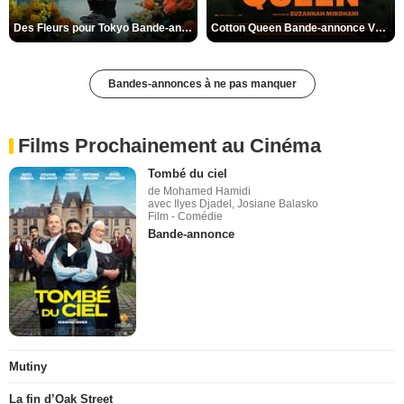
Des Fleurs pour Tokyo Bande-annonce VO STFR
Cotton Queen Bande-annonce VO STFR
Bandes-annonces à ne pas manquer
Films Prochainement au Cinéma
Tombé du ciel
de Mohamed Hamidi
avec Ilyes Djadel, Josiane Balasko
Film - Comédie
Bande-annonce
Mutiny
La fin d’Oak Street