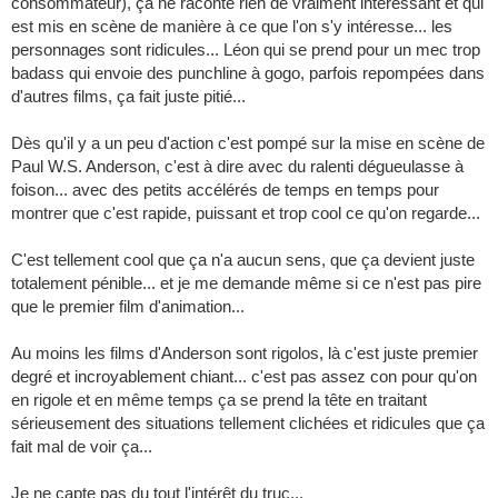
consommateur), ça ne raconte rien de vraiment intéressant et qui
est mis en scène de manière à ce que l'on s'y intéresse... les
personnages sont ridicules... Léon qui se prend pour un mec trop
badass qui envoie des punchline à gogo, parfois repompées dans
d'autres films, ça fait juste pitié...
Dès qu'il y a un peu d'action c'est pompé sur la mise en scène de
Paul W.S. Anderson, c'est à dire avec du ralenti dégueulasse à
foison... avec des petits accélérés de temps en temps pour
montrer que c'est rapide, puissant et trop cool ce qu'on regarde...
C'est tellement cool que ça n'a aucun sens, que ça devient juste
totalement pénible... et je me demande même si ce n'est pas pire
que le premier film d'animation...
Au moins les films d'Anderson sont rigolos, là c'est juste premier
degré et incroyablement chiant... c'est pas assez con pour qu'on
en rigole et en même temps ça se prend la tête en traitant
sérieusement des situations tellement clichées et ridicules que ça
fait mal de voir ça...
Je ne capte pas du tout l'intérêt du truc...