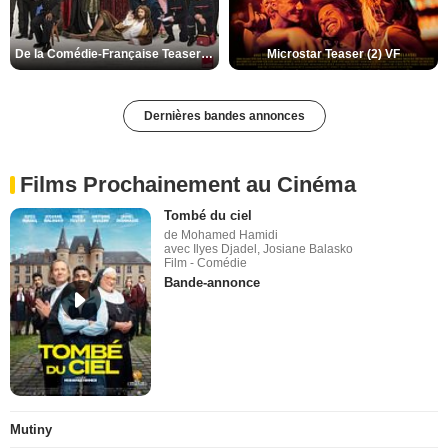
De la Comédie-Française Teaser (3) VF
Microstar Teaser (2) VF
Dernières bandes annonces
Films Prochainement au Cinéma
Tombé du ciel
de Mohamed Hamidi
avec Ilyes Djadel, Josiane Balasko
Film - Comédie
Bande-annonce
Mutiny