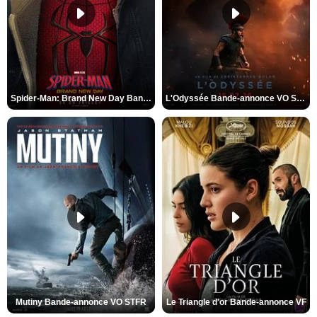
Spider-Man: Brand New Day Bande-annonce VO STFR
L'Odyssée Bande-annonce VO STFR
Mutiny Bande-annonce VO STFR
Le Triangle d'or Bande-annonce VF