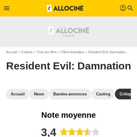
profil
menu
search
Accueil
Cinéma
Tous les films
Films Animation
Resident Evil: Damnation
Avis
Resident Evil: Damnation
Accueil
News
Bandes-annonces
Casting
Critiques
Note moyenne
3,4