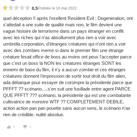
0,5
Publiée le 16 mai 2022
quel déception !! après l'exellent Resident Evil : Degeneration, ont
s'attedait a une suite de qualité mais non, le film devient une
vague histoire de terrorisme dans un pays étranger en conflit
avec les riches qui n'as absollument plus rien a voir avec
umbrella corporation, d'étranges créatures qui n'ont rien a voir
avec des zombies meme si dans le premier film une étrange
créature fesait office de boss au moins ont peux l'accepter parce
que c'est un boss là NON les créatures étranges SONT les
ennemi de base du film, il n'y a aucun zombie et ces étranges
créatures donnent l'impression de sortir tout droit du film alien,
ada débarque pour essayer de corompre la présidente parce que
PFFFT ?? scénario.....s'en suit une fusillade entre agent PARCE
QUE PFFTT ??? scénario, la présidente qui est une combatante
cultivatrice de monstre WTF ?? COMPLETEMENT DEBILE,
action action pan pan pouette sans aucun sens, le scénario n'as
rien de crédible. nulité absolue.
1
1