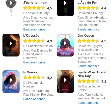
J’écris ton nom
L'Âge de Fer
4,5
4,4
De Antonin Baudry
De Antonin Baudry
Avec Simon Abkarian,
Avec Simon Abkarian,
Niels Schneider,
Simon Russell Beale,
Anamaria Vartolomei
Florian Lesieur
Bande-annonce
Bande-annonce
L'Odyssée
Jim Queen
4,3
4,3
De Christopher Nolan
De Marco Nguyen,
Nicolas Athane
Avec Matt Damon, Tom
Holland, Anne
Avec Alex Ramires,
Hathaway
Jérémy Gillet, Shirley
Souagnon
Bande-annonce
Bande-annonce
In Waves
Spider-Man: Brand
New Day
4,2
4,1
De Phuong Mai
Nguyen
De Destin Daniel
Cretton
Avec Lyna Khoudri,
Paul Kircher, Rio Vega
Avec Tom Holland,
Zendaya, Sadie Sink
Bande-annonce
Bande-annonce