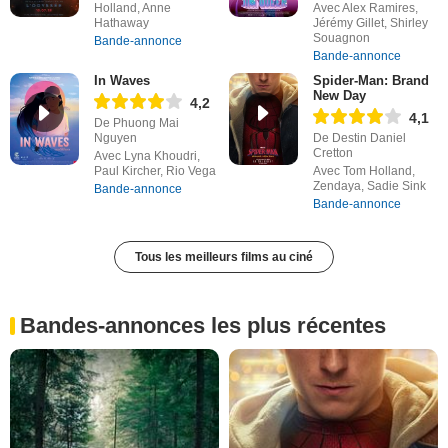
Holland, Anne
Avec Alex Ramires,
Hathaway
Jérémy Gillet, Shirley
Souagnon
Bande-annonce
Bande-annonce
In Waves
Spider-Man: Brand
New Day
4,2
4,1
De Phuong Mai
Nguyen
De Destin Daniel
Cretton
Avec Lyna Khoudri,
Paul Kircher, Rio Vega
Avec Tom Holland,
Zendaya, Sadie Sink
Bande-annonce
Bande-annonce
Tous les meilleurs films au ciné
Bandes-annonces les plus récentes