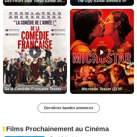
Des Fleurs pour Tokyo Bande-annonce VO STFR
The Ugly Bande-annonce VF
De la Comédie-Française Teaser (3) VF
Microstar Teaser (2) VF
Dernières bandes annonces
Films Prochainement au Cinéma