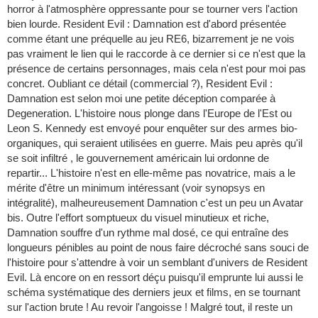
horror à l'atmosphère oppressante pour se tourner vers l'action
bien lourde. Resident Evil : Damnation est d'abord présentée
comme étant une préquelle au jeu RE6, bizarrement je ne vois
pas vraiment le lien qui le raccorde à ce dernier si ce n'est que la
présence de certains personnages, mais cela n'est pour moi pas
concret. Oubliant ce détail (commercial ?), Resident Evil :
Damnation est selon moi une petite déception comparée à
Degeneration. L'histoire nous plonge dans l'Europe de l'Est ou
Leon S. Kennedy est envoyé pour enquêter sur des armes bio-
organiques, qui seraient utilisées en guerre. Mais peu après qu'il
se soit infiltré , le gouvernement américain lui ordonne de
repartir... L'histoire n'est en elle-même pas novatrice, mais a le
mérite d'être un minimum intéressant (voir synopsys en
intégralité), malheureusement Damnation c'est un peu un Avatar
bis. Outre l'effort somptueux du visuel minutieux et riche,
Damnation souffre d'un rythme mal dosé, ce qui entraîne des
longueurs pénibles au point de nous faire décroché sans souci de
l'histoire pour s'attendre à voir un semblant d'univers de Resident
Evil. Là encore on en ressort déçu puisqu'il emprunte lui aussi le
schéma systématique des derniers jeux et films, en se tournant
sur l'action brute ! Au revoir l'angoisse ! Malgré tout, il reste un