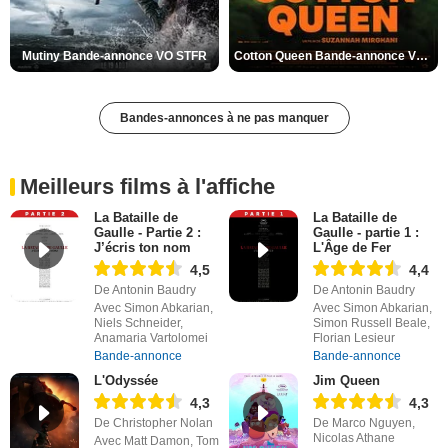
Mutiny Bande-annonce VO STFR
Cotton Queen Bande-annonce VO STFR
Bandes-annonces à ne pas manquer
Meilleurs films à l'affiche
La Bataille de
La Bataille de
Gaulle - Partie 2 :
Gaulle - partie 1 :
J’écris ton nom
L'Âge de Fer
4,5
4,4
De Antonin Baudry
De Antonin Baudry
Avec Simon Abkarian,
Avec Simon Abkarian,
Niels Schneider,
Simon Russell Beale,
Anamaria Vartolomei
Florian Lesieur
Bande-annonce
Bande-annonce
L'Odyssée
Jim Queen
4,3
4,3
De Christopher Nolan
De Marco Nguyen,
Nicolas Athane
Avec Matt Damon, Tom