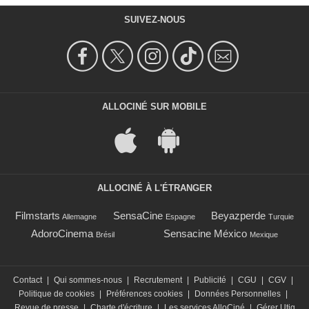
SUIVEZ-NOUS
ALLOCINÉ SUR MOBILE
ALLOCINÉ À L'ÉTRANGER
Filmstarts
SensaCine
Beyazperde
Allemagne
Espagne
Turquie
AdoroCinema
Sensacine México
Brésil
Mexique
Contact
|
Qui sommes-nous
|
Recrutement
|
Publicité
|
CGU
|
CGV
|
Politique de cookies
|
Préférences cookies
|
Données Personnelles
|
Revue de presse
|
Charte d'écriture
|
Les services AlloCiné
|
Gérer Utiq