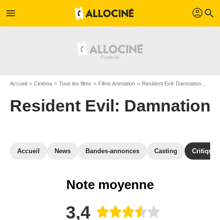
profil
menu
search
Accueil
Cinéma
Tous les films
Films Animation
Resident Evil: Damnation
Crit
Resident Evil: Damnation
Accueil
News
Bandes-annonces
Casting
Critiques
Note moyenne
3,4