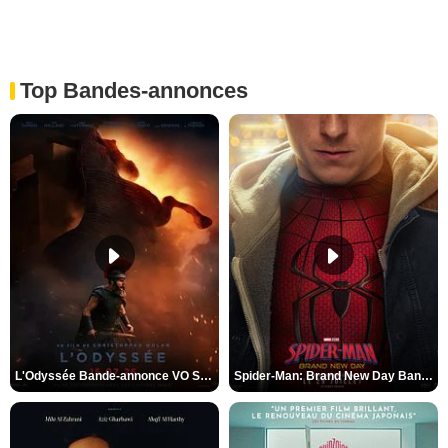
Top Bandes-annonces
L'Odyssée Bande-annonce VO STFR
Spider-Man: Brand New Day Bande-annonce VO STFR