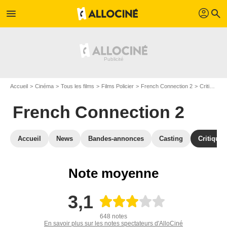
profil
menu
search
Accueil
Cinéma
Tous les films
Films Policier
French Connection 2
Critiques French Connection 2
French Connection 2
Accueil
News
Bandes-annonces
Casting
Critiques
Note moyenne
3,1
648 notes
En savoir plus sur les notes spectateurs d'AlloCiné