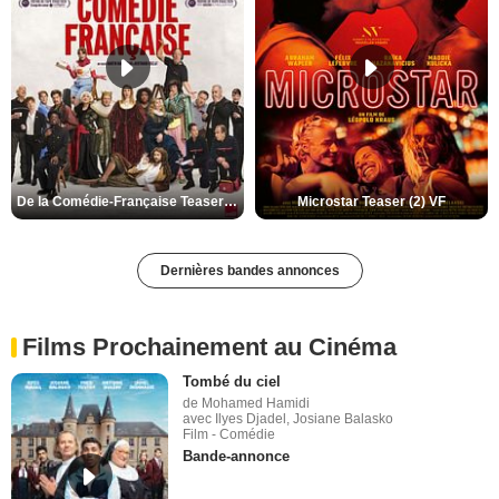
De la Comédie-Française Teaser (3) VF
Microstar Teaser (2) VF
Dernières bandes annonces
Films Prochainement au Cinéma
Tombé du ciel
de Mohamed Hamidi
avec Ilyes Djadel, Josiane Balasko
Film - Comédie
Bande-annonce