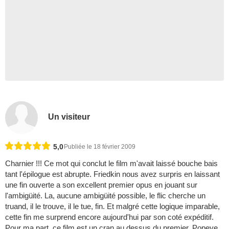
Un visiteur
5,0
Publiée le 18 février 2009
Charnier !!! Ce mot qui conclut le film m'avait laissé bouche bais
tant l'épilogue est abrupte. Friedkin nous avez surpris en laissant
une fin ouverte a son excellent premier opus en jouant sur
l'ambigüité. La, aucune ambigüité possible, le flic cherche un
truand, il le trouve, il le tue, fin. Et malgré cette logique imparable,
cette fin me surprend encore aujourd'hui par son coté expéditif.
Pour ma part, ce film est un cran au dessus du premier. Popeye,