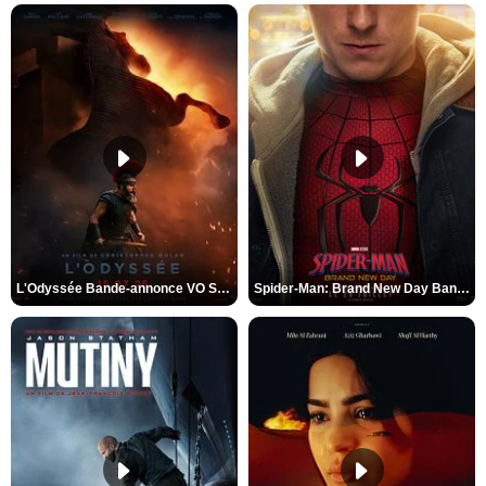
L'Odyssée Bande-annonce VO STFR
Spider-Man: Brand New Day Bande-annonce VO STFR