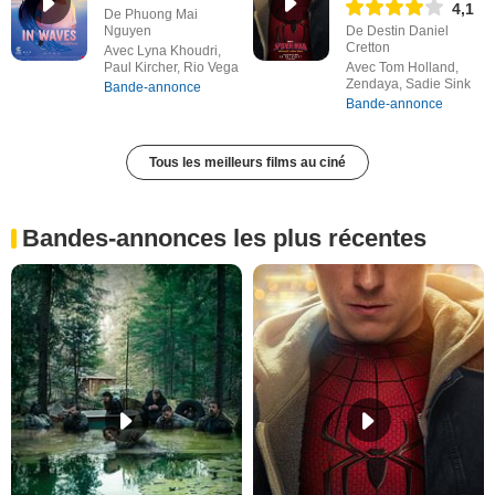
4,1
De Phuong Mai
Nguyen
De Destin Daniel
Cretton
Avec Lyna Khoudri,
Paul Kircher, Rio Vega
Avec Tom Holland,
Zendaya, Sadie Sink
Bande-annonce
Bande-annonce
Tous les meilleurs films au ciné
Bandes-annonces les plus récentes