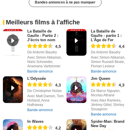
Bandes-annonces à ne pas manquer
Meilleurs films à l'affiche
La Bataille de
La Bataille de
Gaulle - Partie 2 :
Gaulle - partie 1 :
J’écris ton nom
L'Âge de Fer
4,5
4,4
De Antonin Baudry
De Antonin Baudry
Avec Simon Abkarian,
Avec Simon Abkarian,
Niels Schneider,
Simon Russell Beale,
Anamaria Vartolomei
Florian Lesieur
Bande-annonce
Bande-annonce
L'Odyssée
Jim Queen
4,3
4,3
De Christopher Nolan
De Marco Nguyen,
Nicolas Athane
Avec Matt Damon, Tom
Holland, Anne
Avec Alex Ramires,
Hathaway
Jérémy Gillet, Shirley
Souagnon
Bande-annonce
Bande-annonce
In Waves
Spider-Man: Brand
New Day
4,2