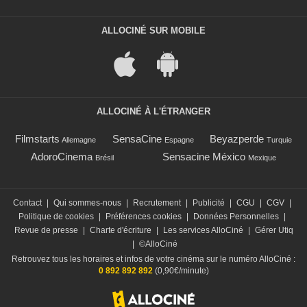
ALLOCINÉ SUR MOBILE
ALLOCINÉ À L'ÉTRANGER
Filmstarts
SensaCine
Beyazperde
Allemagne
Espagne
Turquie
AdoroCinema
Sensacine México
Brésil
Mexique
Contact
|
Qui sommes-nous
|
Recrutement
|
Publicité
|
CGU
|
CGV
|
Politique de cookies
|
Préférences cookies
|
Données Personnelles
|
Revue de presse
|
Charte d'écriture
|
Les services AlloCiné
|
Gérer Utiq
|
©AlloCiné
Retrouvez tous les horaires et infos de votre cinéma sur le numéro AlloCiné :
0 892 892 892
(0,90€/minute)