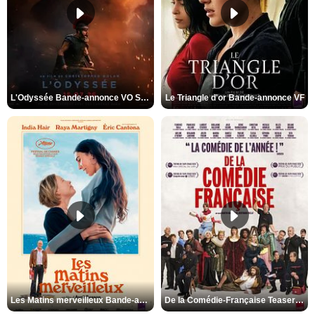
L'Odyssée Bande-annonce VO STFR
Le Triangle d'or Bande-annonce VF
Les Matins merveilleux Bande-annonce VF
De la Comédie-Française Teaser VF