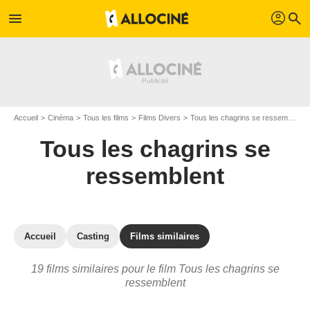
profil
menu
search
Accueil
Cinéma
Tous les films
Films Divers
Tous les chagrins se ressemblent
Tous les chagrins se
ressemblent
Accueil
Casting
Films similaires
19 films similaires pour le film Tous les chagrins se
ressemblent