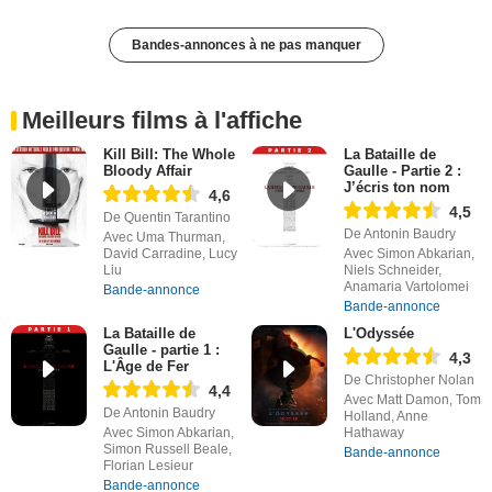
Bandes-annonces à ne pas manquer
Meilleurs films à l'affiche
Kill Bill: The Whole
La Bataille de
Bloody Affair
Gaulle - Partie 2 :
J’écris ton nom
4,6
4,5
De Quentin Tarantino
De Antonin Baudry
Avec Uma Thurman,
David Carradine, Lucy
Avec Simon Abkarian,
Liu
Niels Schneider,
Anamaria Vartolomei
Bande-annonce
Bande-annonce
La Bataille de
L'Odyssée
Gaulle - partie 1 :
4,3
L'Âge de Fer
De Christopher Nolan
4,4
Avec Matt Damon, Tom
De Antonin Baudry
Holland, Anne
Avec Simon Abkarian,
Hathaway
Simon Russell Beale,
Bande-annonce
Florian Lesieur
Bande-annonce