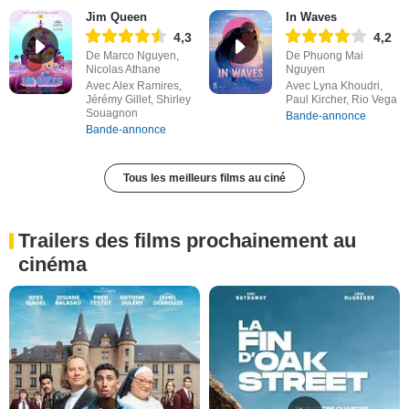
Jim Queen
In Waves
4,3
4,2
De Marco Nguyen,
De Phuong Mai
Nicolas Athane
Nguyen
Avec Alex Ramires,
Avec Lyna Khoudri,
Jérémy Gillet, Shirley
Paul Kircher, Rio Vega
Souagnon
Bande-annonce
Bande-annonce
Tous les meilleurs films au ciné
Trailers des films prochainement au
cinéma