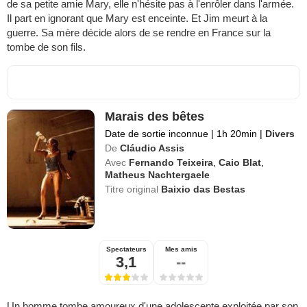
de sa petite amie Mary, elle n'hésite pas à l'enrôler dans l'armée.
Il part en ignorant que Mary est enceinte. Et Jim meurt à la
guerre. Sa mère décide alors de se rendre en France sur la
tombe de son fils.
Marais des bêtes
Date de sortie inconnue
|
1h 20min
|
Divers
De
Cláudio Assis
Avec
Fernando Teixeira
,
Caio Blat
,
Matheus Nachtergaele
Titre original
Baixio das Bestas
Spectateurs
Mes amis
3,1
--
Un homme tombe amoureux d'une adolescente exploitée par son