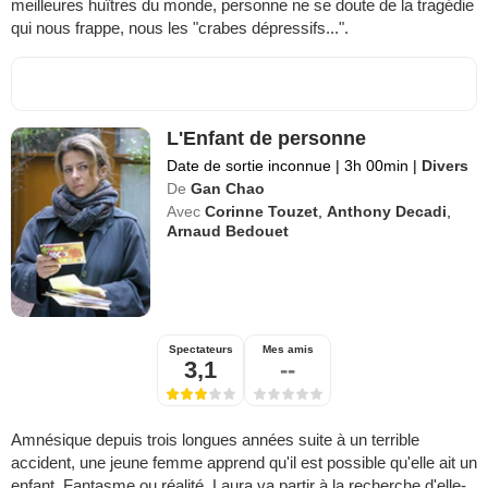
meilleures huîtres du monde, personne ne se doute de la tragédie
qui nous frappe, nous les "crabes dépressifs...".
L'Enfant de personne
Date de sortie inconnue
|
3h 00min
|
Divers
De
Gan Chao
Avec
Corinne Touzet
,
Anthony Decadi
,
Arnaud Bedouet
Spectateurs
Mes amis
3,1
--
Amnésique depuis trois longues années suite à un terrible
accident, une jeune femme apprend qu'il est possible qu'elle ait un
enfant. Fantasme ou réalité, Laura va partir à la recherche d'elle-