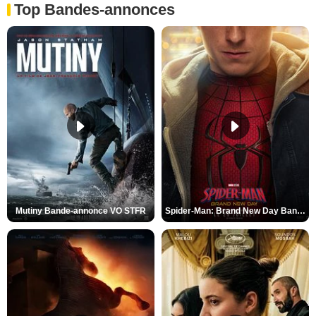
Top Bandes-annonces
Mutiny Bande-annonce VO STFR
Spider-Man: Brand New Day Bande-annonce VO STFR