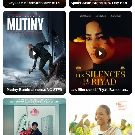
L'Odyssée Bande-annonce VO STFR
Spider-Man: Brand New Day Bande-annonce VO STFR
Mutiny Bande-annonce VO STFR
Les Silences de Riyad Bande-annonce VO STFR