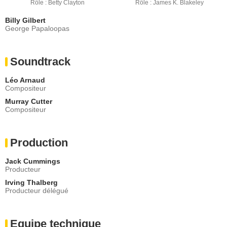
Rôle : Betty Clayton
Rôle : James K. Blakeley
Billy Gilbert
George Papaloopas
Soundtrack
Léo Arnaud
Compositeur
Murray Cutter
Compositeur
Production
Jack Cummings
Producteur
Irving Thalberg
Producteur délégué
Equipe technique