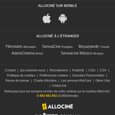
ALLOCINÉ SUR MOBILE
ALLOCINÉ À L'ÉTRANGER
Filmstarts
SensaCine
Beyazperde
Allemagne
Espagne
Turquie
AdoroCinema
Sensacine México
Brésil
Mexique
Contact
|
Qui sommes-nous
|
Recrutement
|
Publicité
|
CGU
|
CGV
|
Politique de cookies
|
Préférences cookies
|
Données Personnelles
|
Revue de presse
|
Charte d'écriture
|
Les services AlloCiné
|
Gérer Utiq
|
©AlloCiné
Retrouvez tous les horaires et infos de votre cinéma sur le numéro AlloCiné :
0 892 892 892
(0,90€/minute)