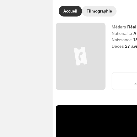
Accueil
Filmographie
Métiers
Réal
Nationalité
A
Naissance
1
Décès
27 av
a