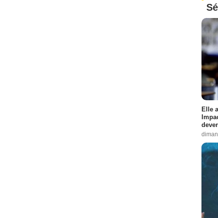
Sé
Elle 
Impac
deven
diman