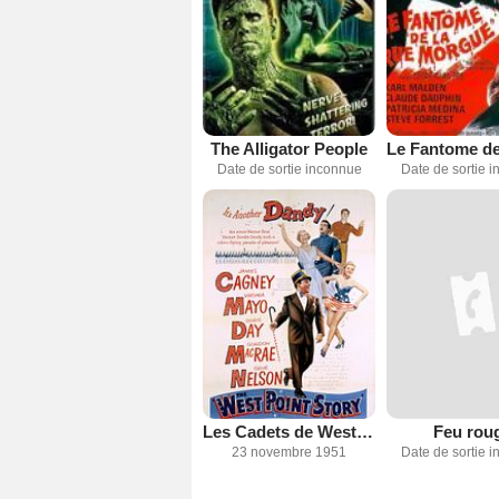
The Alligator People
Date de sortie inconnue
Date de sortie 
Les Cadets de West Point
Feu rou
23 novembre 1951
Date de sortie 