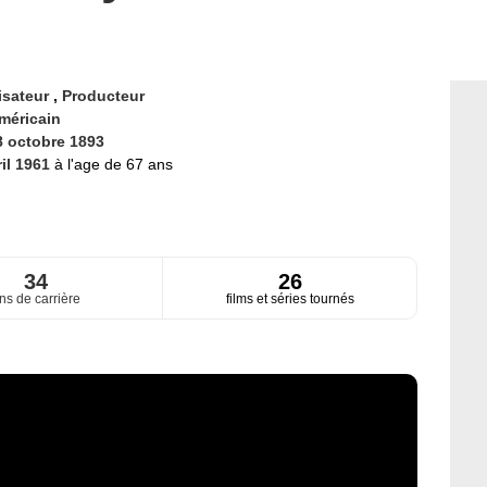
isateur
,
Producteur
méricain
8 octobre 1893
ril 1961
à l'age de 67 ans
34
26
ns de carrière
films et séries tournés