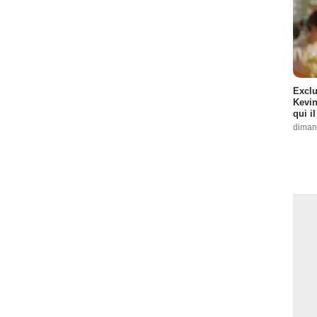
Exclu
Kevin
qui i
diman