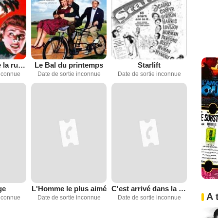
Le Fantome de la rue Morgue
Le Bal du printemps
Starlift
inconnue
Date de sortie inconnue
Date de sortie inconnue
ge
L'Homme le plus aimé
C'est arrivé dans la 5e avenue
A 
inconnue
Date de sortie inconnue
Date de sortie inconnue