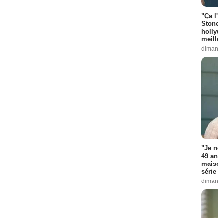
"Ça l
Stone
holly
meill
diman
"Je n
49 an
maiso
série 
diman