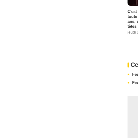
C'est
toute
ans, 
têtes
jeudi 
Ce
Fe
Fe