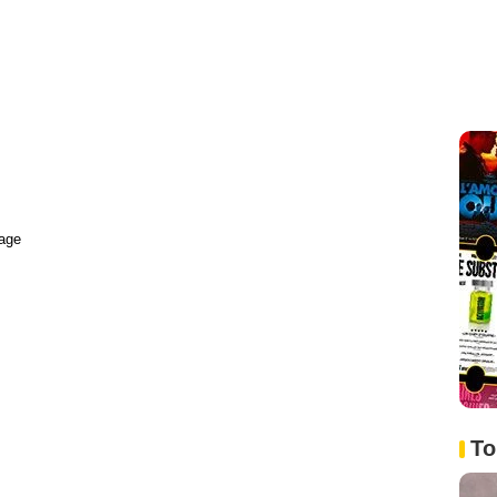
age
To