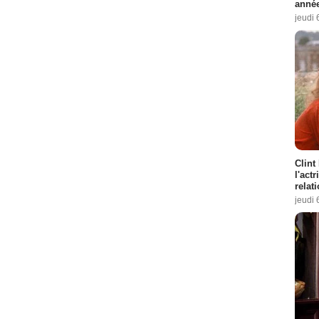
année
jeudi 
Clint
l'act
relat
jeudi 