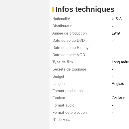
Infos techniques
Nationalité
U.S.A.
Distributeur
-
Année de production
1949
Date de sortie DVD
-
Date de sortie Blu-ray
-
Date de sortie VOD
-
Type de film
Long métr
Secrets de tournage
-
Budget
-
Langues
Anglais
Format production
-
Couleur
Couleur
Format audio
-
Format de projection
-
N° de Visa
-