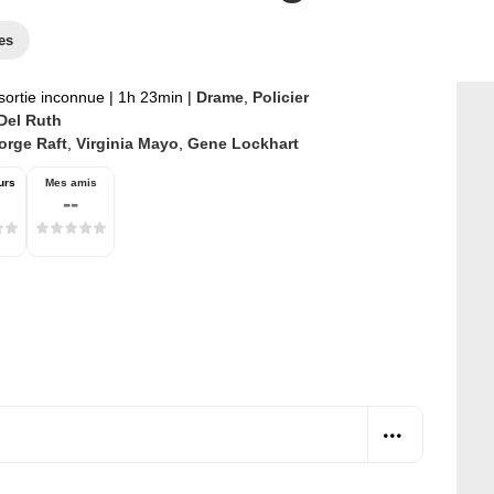
es
sortie inconnue
|
1h 23min
|
Drame
,
Policier
Del Ruth
orge Raft
,
Virginia Mayo
,
Gene Lockhart
urs
Mes amis
--