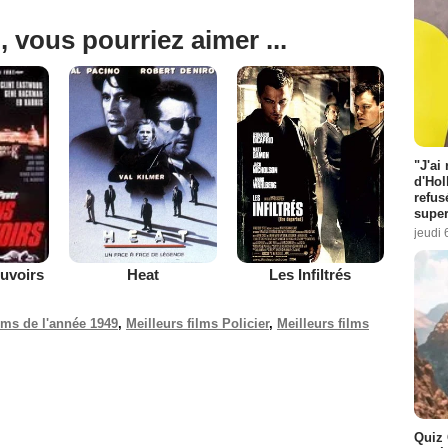
, vous pourriez aimer ...
"J'ai
d'Hol
refus
super
jeudi 
Heat
Les Infiltrés
ouvoirs
ilms de l'année 1949
,
Meilleurs films Policier
,
Meilleurs films
Quiz 