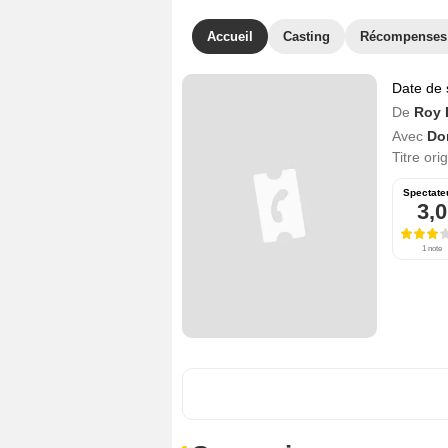
Accueil
Casting
Récompenses
Date de 
De
Roy 
Avec
Do
Titre ori
Spectate
3,0
1 note