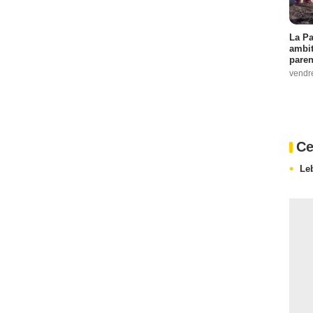
La Pa
ambit
paren
vendr
Ce
Le