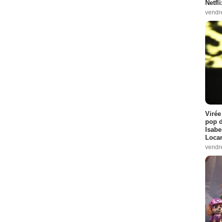
Netfl
vendr
Virée
pop d
Isabe
Loca
vendr