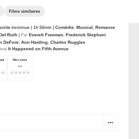
Films similaires
sortie inconnue
|
1h 56min
|
Comédie
,
Musical
,
Romance
Del Ruth
Par
Everett Freeman
,
Frederick Stephani
|
n DeFore
,
Ann Harding
,
Charles Ruggles
ginal
It Happened on Fifth Avenue
urs
Mes amis
--