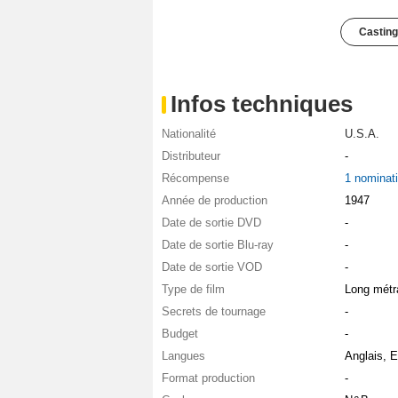
Casting
Infos techniques
Nationalité
U.S.A.
Distributeur
-
Récompense
1 nominat
Année de production
1947
Date de sortie DVD
-
Date de sortie Blu-ray
-
Date de sortie VOD
-
Type de film
Long métr
Secrets de tournage
-
Budget
-
Langues
Anglais, 
Format production
-