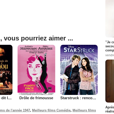
, vous pourriez aimer ...
"Je c
secou
compo
vendr
Tout le monde dit I love you
Drôle de frimousse
Starstruck : rencontre avec une star
Après
ilms de l'année 1947
,
Meilleurs films Comédie
,
Meilleurs films
réali