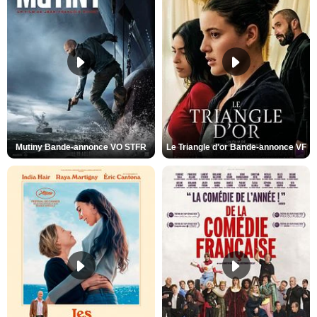
Mutiny Bande-annonce VO STFR
Le Triangle d'or Bande-annonce VF