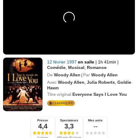
12 février 1997
en salle
|
1h 41min
|
Comédie
,
Musical
,
Romance
De
Woody Allen
Par
Woody Allen
|
Avec
Woody Allen
,
Julia Roberts
,
Goldie
Hawn
Titre original
Everyone Says I Love You
Presse
Spectateurs
Mes amis
4,4
3,3
--
5 critiques
4303 notes, 96 critiques