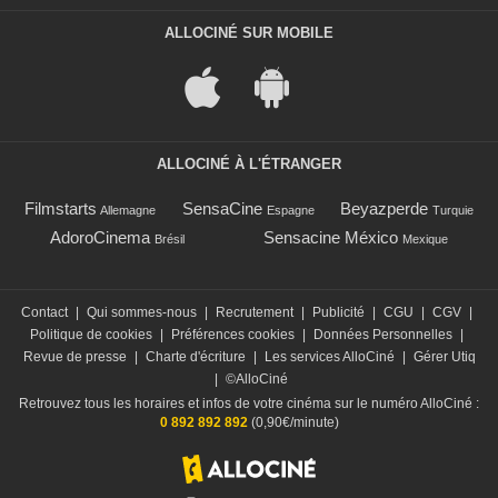
ALLOCINÉ SUR MOBILE
ALLOCINÉ À L'ÉTRANGER
Filmstarts
SensaCine
Beyazperde
Allemagne
Espagne
Turquie
AdoroCinema
Sensacine México
Brésil
Mexique
Contact
|
Qui sommes-nous
|
Recrutement
|
Publicité
|
CGU
|
CGV
|
Politique de cookies
|
Préférences cookies
|
Données Personnelles
|
Revue de presse
|
Charte d'écriture
|
Les services AlloCiné
|
Gérer Utiq
|
©AlloCiné
Retrouvez tous les horaires et infos de votre cinéma sur le numéro AlloCiné :
0 892 892 892
(0,90€/minute)