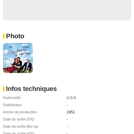
Photo
Infos techniques
Nationalité
U.S.A.
Distributeur
-
Année de production
1951
Date de sortie DVD
-
Date de sortie Blu-ray
-
Date de sortie VOD
-