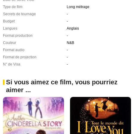
Type de film
Long métrage
Secrets de tournage
-
Budget
-
Langues
Anglais
Format production
-
Couleur
N&B
Format audio
-
Format de projection
-
N° de Visa
-
Si vous aimez ce film, vous pourriez
aimer ...