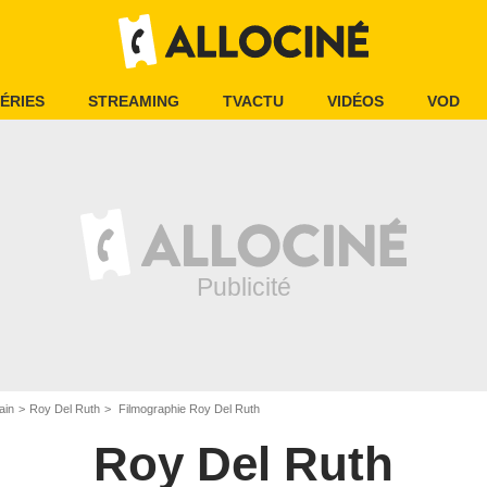
ÉRIES
STREAMING
TVACTU
VIDÉOS
VOD
ain
Roy Del Ruth
Filmographie Roy Del Ruth
Roy Del Ruth