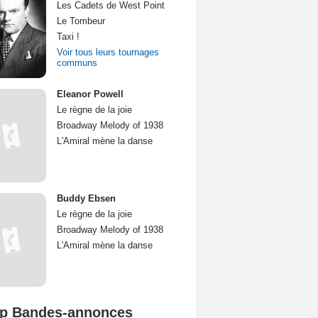
Les Cadets de West Point
Le Tombeur
Taxi !
Voir tous leurs tournages
communs
Eleanor Powell
Le règne de la joie
Broadway Melody of 1938
L'Amiral mène la danse
Buddy Ebsen
Le règne de la joie
Broadway Melody of 1938
L'Amiral mène la danse
p Bandes-annonces
Mutiny Bande-annonce VO STFR
Spider-Man: Brand New Day Bande-annonce VO STFR
L'Odyssée Bande-annonce VO STFR