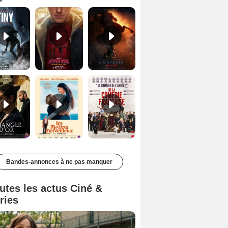
Le Triangle d'or Bande-annonce VF
Les Matins merveilleux Bande-annonce VF
De la Comédie-Française Teaser VF
Bandes-annonces à ne pas manquer
utes les actus Ciné &
ries