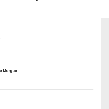
e
ue Morgue
s