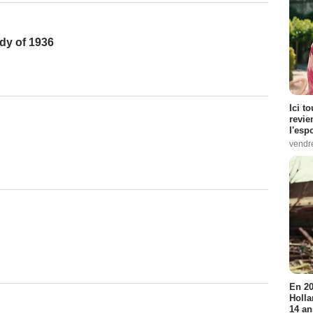
dy of 1936
Ici t
revie
l'esp
vendr
En 20
Holla
14 an