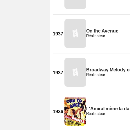
On the Avenue
1937
Réalisateur
Broadway Melody o
1937
Réalisateur
L'Amiral mène la d
1936
Réalisateur