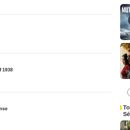
f 1938
To
anse
Sé