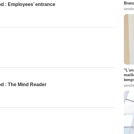
Bran
d : Employees’ entrance
vendr
"L'un
meill
temps
d : The Mind Reader
vendr