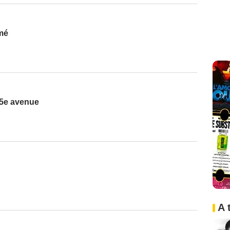
mé
a 5e avenue
A 