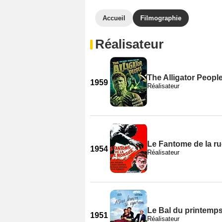
Accueil
Filmographie
Réalisateur
The Alligator Peopl
1959
Réalisateur
Le Fantome de la r
1954
Réalisateur
Le Bal du printemp
1951
Réalisateur