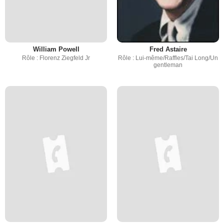
William Powell
Fred Astaire
Rôle : Florenz Ziegfeld Jr
Rôle : Lui-même/Raffles/Tai Long/Un
gentleman