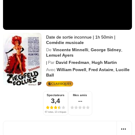
Date de sortie inconnue
|
1h 50min
|
Comédie musicale
De
Vincente Minnelli
,
George Sidney
,
Lemuel Ayers
Par
David Freedman
,
Hugh Martin
|
Avec
William Powell
,
Fred Astaire
,
Lucille
Ball
Spectateurs
Mes amis
3,4
--
67 notes, 12 critiques