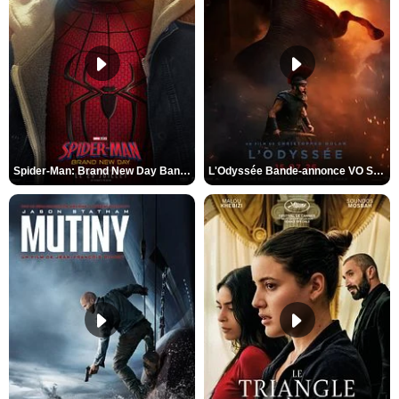
Spider-Man: Brand New Day Bande-annonce VO STFR
L'Odyssée Bande-annonce VO STFR