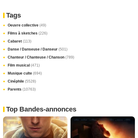
Tags
Oeuvre collective
(49)
Films à sketches
(226)
Cabaret
(113)
Danse / Danseuse / Danseur
(501)
Chanteur / Chanteuse / Chanson
(789)
Film musical
(471)
Musique culte
(694)
Cinéphile
(5528)
Parents
(10763)
Top Bandes-annonces