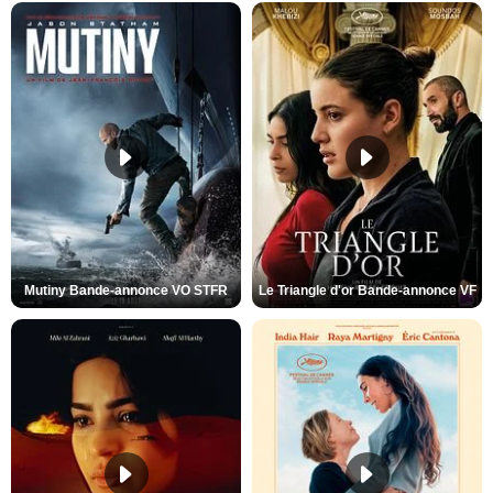
Mutiny Bande-annonce VO STFR
Le Triangle d'or Bande-annonce VF