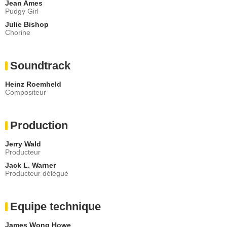
Jean Ames
Pudgy Girl
Julie Bishop
Chorine
Soundtrack
Heinz Roemheld
Compositeur
Production
Jerry Wald
Producteur
Jack L. Warner
Producteur délégué
Equipe technique
James Wong Howe