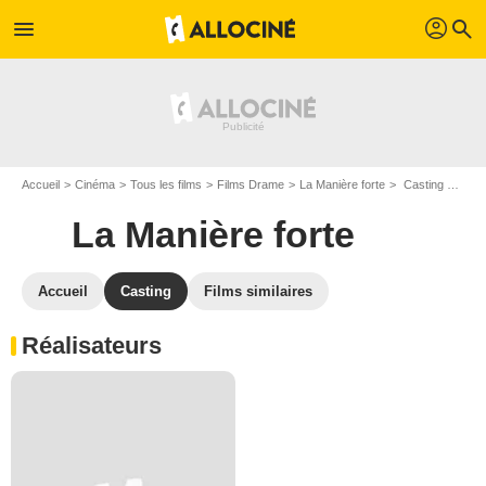
profil
menu
search
Accueil
Cinéma
Tous les films
Films Drame
La Manière forte
Casting La Manière forte
La Manière forte
Accueil
Casting
Films similaires
Réalisateurs