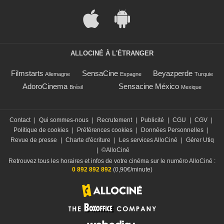
ALLOCINÉ À L'ÉTRANGER
Filmstarts
SensaCine
Beyazperde
Allemagne
Espagne
Turquie
AdoroCinema
Sensacine México
Brésil
Mexique
Contact
|
Qui sommes-nous
|
Recrutement
|
Publicité
|
CGU
|
CGV
|
Politique de cookies
|
Préférences cookies
|
Données Personnelles
|
Revue de presse
|
Charte d'écriture
|
Les services AlloCiné
|
Gérer Utiq
|
©AlloCiné
Retrouvez tous les horaires et infos de votre cinéma sur le numéro AlloCiné :
0 892 892 892
(0,90€/minute)