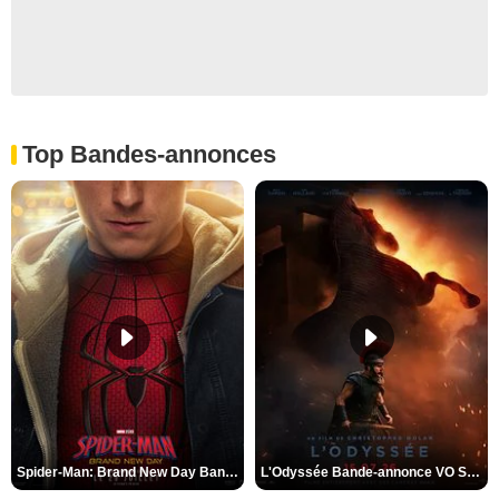
Top Bandes-annonces
Spider-Man: Brand New Day Bande-annonce VO STFR
L'Odyssée Bande-annonce VO STFR