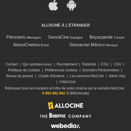
ALLOCINÉ À L'ÉTRANGER
Filmstarts
SensaCine
Beyazperde
Allemagne
Espagne
Turquie
AdoroCinema
Sensacine México
Brésil
Mexique
Contact
|
Qui sommes-nous
|
Recrutement
|
Publicité
|
CGU
|
CGV
|
Politique de cookies
|
Préférences cookies
|
Données Personnelles
|
Revue de presse
|
Charte d'écriture
|
Les services AlloCiné
|
Gérer Utiq
|
©AlloCiné
Retrouvez tous les horaires et infos de votre cinéma sur le numéro AlloCiné :
0 892 892 892
(0,90€/minute)