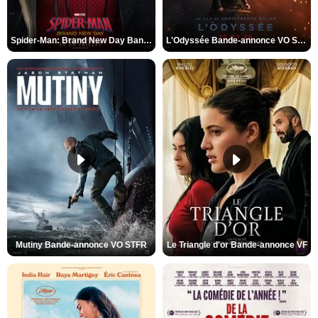
Spider-Man: Brand New Day Bande-annonce VO STFR
L'Odyssée Bande-annonce VO STFR
Mutiny Bande-annonce VO STFR
Le Triangle d'or Bande-annonce VF