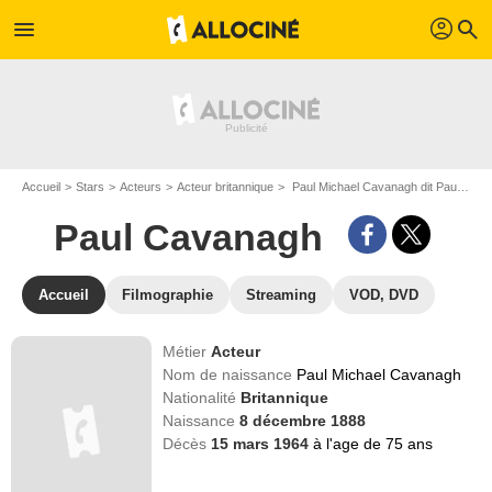
profil
menu
search
Accueil
Stars
Acteurs
Acteur britannique
Paul Michael Cavanagh dit Paul Cavanagh
Paul Cavanagh
Accueil
Filmographie
Streaming
VOD, DVD
Métier
Acteur
Nom de naissance
Paul Michael Cavanagh
Nationalité
Britannique
Naissance
8 décembre 1888
Décès
15 mars 1964
à l'age de 75 ans