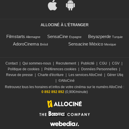
ALLOCINÉ À L'ÉTRANGER
Filmstarts
SensaCine
Beyazperde
Allemagne
Espagne
Turquie
AdoroCinema
Sensacine México
Brésil
Mexique
Contact
|
Qui sommes-nous
|
Recrutement
|
Publicité
|
CGU
|
CGV
|
Politique de cookies
|
Préférences cookies
|
Données Personnelles
|
Revue de presse
|
Charte d'écriture
|
Les services AlloCiné
|
Gérer Utiq
|
©AlloCiné
Retrouvez tous les horaires et infos de votre cinéma sur le numéro AlloCiné :
0 892 892 892
(0,90€/minute)