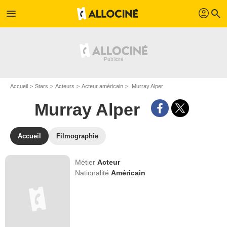
profil
menu
search
Accueil
Stars
Acteurs
Acteur américain
Murray Alper
Murray Alper
Accueil
Filmographie
Métier
Acteur
Nationalité
Américain