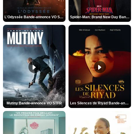
L'Odyssée Bande-annonce VO STFR
Spider-Man: Brand New Day Bande-annonce VO STFR
Mutiny Bande-annonce VO STFR
Les Silences de Riyad Bande-annonce VO STFR