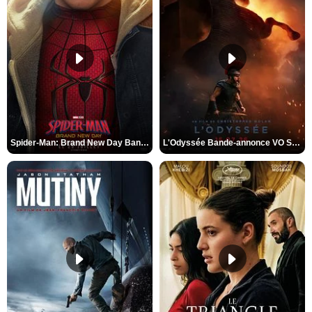
Spider-Man: Brand New Day Bande-annonce VO STFR
L'Odyssée Bande-annonce VO STFR