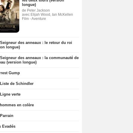
les deux tours (version
longue)
de Peter Jackson
avec Elijah Wood, Ian McKellen
Film - Aventure
Seigneur des anneaux : le retour du roi
ion longue)
 Seigneur des anneaux : la communauté de
eau (version longue)
rrest Gump
Liste de Schindler
Ligne verte
 hommes en colère
 Parrain
s Evadés