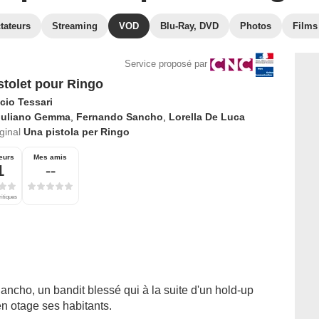
tateurs
Streaming
VOD
Blu-Ray, DVD
Photos
Films
Service proposé par
stolet pour Ringo
cio Tessari
iuliano Gemma
,
Fernando Sancho
,
Lorella De Luca
iginal
Una pistola per Ringo
eurs
Mes amis
1
--
ritiques
ancho, un bandit blessé qui à la suite d'un hold-up
 en otage ses habitants.