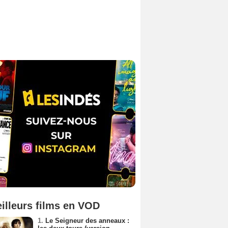
illeurs films en VOD
1.
Le Seigneur des anneaux :