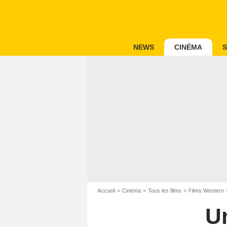
NEWS
CINÉMA
S
Accueil
Cinéma
Tous les films
Films Western
U