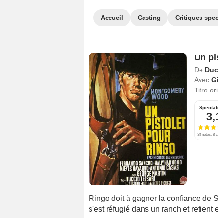
Accueil
Casting
Critiques spec
Un pi
De
Duc
Avec
G
Titre or
Spectat
3,
38 notes, 8 c
Ringo doit à gagner la confiance de S
s'est réfugié dans un ranch et retient