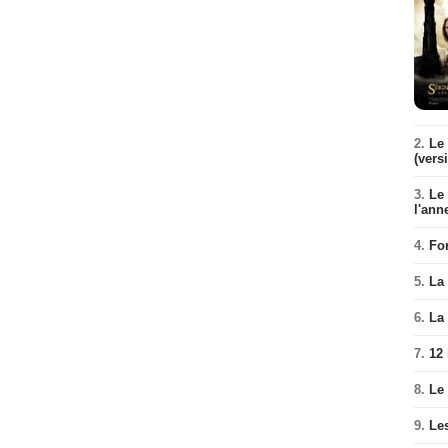
2.
Le 
(vers
3.
Le
l'ann
4.
Fo
5.
La 
6.
La 
7.
12
8.
Le
9.
Le