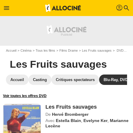
profil
menu
search
Accueil
Cinéma
Tous les films
Films Drame
Les Fruits sauvages
DVD Les Fruits sauvages
Les Fruits sauvages
Accueil
Casting
Critiques spectateurs
Blu-Ray, DVD
Voir toutes les offres DVD
Les Fruits sauvages
De
Hervé Bromberger
Avec
Estella Blain
,
Evelyne Ker
,
Marianne
Lecène