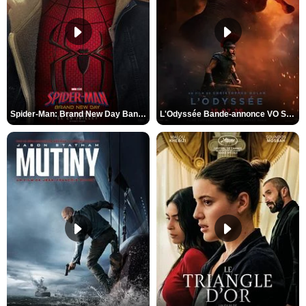
Spider-Man: Brand New Day Bande-annonce VO STFR
L'Odyssée Bande-annonce VO STFR