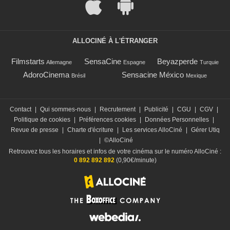
ALLOCINÉ À L'ÉTRANGER
Filmstarts
SensaCine
Beyazperde
Allemagne
Espagne
Turquie
AdoroCinema
Sensacine México
Brésil
Mexique
Contact
|
Qui sommes-nous
|
Recrutement
|
Publicité
|
CGU
|
CGV
|
Politique de cookies
|
Préférences cookies
|
Données Personnelles
|
Revue de presse
|
Charte d'écriture
|
Les services AlloCiné
|
Gérer Utiq
|
©AlloCiné
Retrouvez tous les horaires et infos de votre cinéma sur le numéro AlloCiné :
0 892 892 892
(0,90€/minute)