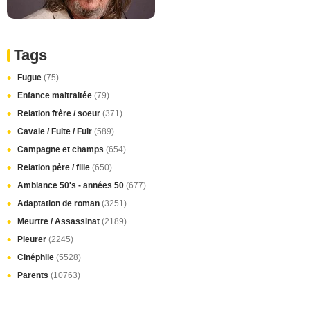
Tags
Fugue
(75)
Enfance maltraitée
(79)
Relation frère / soeur
(371)
Cavale / Fuite / Fuir
(589)
Campagne et champs
(654)
Relation père / fille
(650)
Ambiance 50's - années 50
(677)
Adaptation de roman
(3251)
Meurtre / Assassinat
(2189)
Pleurer
(2245)
Cinéphile
(5528)
Parents
(10763)