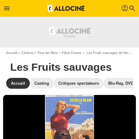
profil
menu
search
Accueil
Cinéma
Tous les films
Films Drame
Les Fruits sauvages de Hervé Bromberger
Les Fruits sauvages
Accueil
Casting
Critiques spectateurs
Blu-Ray, DVD