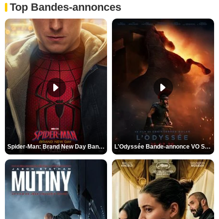
Top Bandes-annonces
Spider-Man: Brand New Day Bande-annonce VO STFR
L'Odyssée Bande-annonce VO STFR