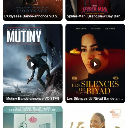
L'Odyssée Bande-annonce VO STFR
Spider-Man: Brand New Day Bande-annonce VO STFR
Mutiny Bande-annonce VO STFR
Les Silences de Riyad Bande-annonce VO STFR