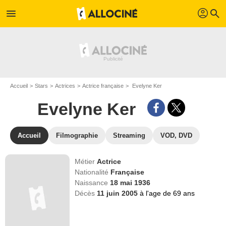
profil
menu
search
Accueil
Stars
Actrices
Actrice française
Evelyne Ker
Evelyne Ker
Accueil
Filmographie
Streaming
VOD, DVD
Métier
Actrice
Nationalité
Française
Naissance
18 mai 1936
Décès
11 juin 2005
à l'age de 69 ans