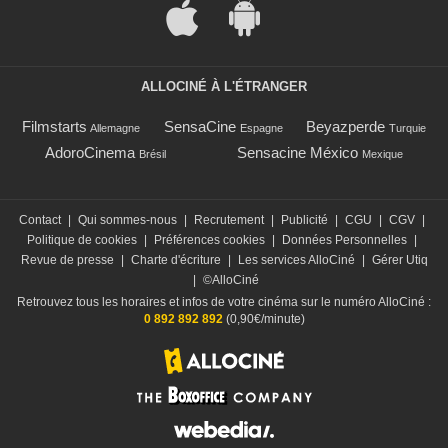
ALLOCINÉ À L'ÉTRANGER
Filmstarts
SensaCine
Beyazperde
Allemagne
Espagne
Turquie
AdoroCinema
Sensacine México
Brésil
Mexique
Contact
|
Qui sommes-nous
|
Recrutement
|
Publicité
|
CGU
|
CGV
|
Politique de cookies
|
Préférences cookies
|
Données Personnelles
|
Revue de presse
|
Charte d'écriture
|
Les services AlloCiné
|
Gérer Utiq
|
©AlloCiné
Retrouvez tous les horaires et infos de votre cinéma sur le numéro AlloCiné :
0 892 892 892
(0,90€/minute)