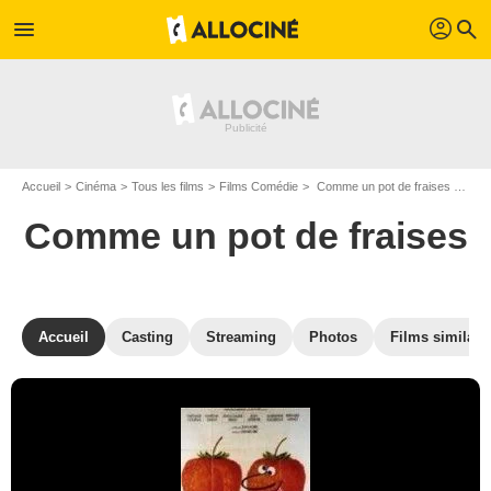
profil
menu
search
Accueil
Cinéma
Tous les films
Films Comédie
Comme un pot de fraises de Jean Aurel
Comme un pot de fraises
Accueil
Casting
Streaming
Photos
Films similair