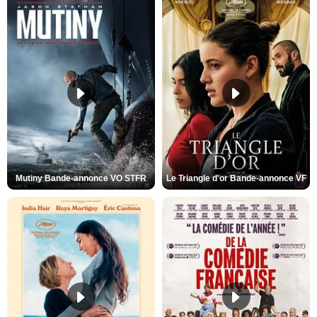
Mutiny Bande-annonce VO STFR
Le Triangle d'or Bande-annonce VF