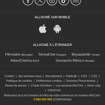
ALLOCINÉ SUR MOBILE
ALLOCINÉ À L'ÉTRANGER
Filmstarts
SensaCine
Beyazperde
Allemagne
Espagne
Turquie
AdoroCinema
Sensacine México
Brésil
Mexique
Contact
|
Qui sommes-nous
|
Recrutement
|
Publicité
|
CGU
|
CGV
|
Politique de cookies
|
Préférences cookies
|
Données Personnelles
|
Revue de presse
|
Charte d'écriture
|
Les services AlloCiné
|
Gérer Utiq
|
©AlloCiné
Retrouvez tous les horaires et infos de votre cinéma sur le numéro AlloCiné :
0 892 892 892
(0,90€/minute)