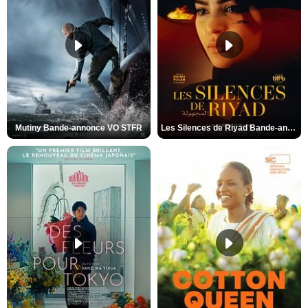
Mutiny Bande-annonce VO STFR
Les Silences de Riyad Bande-annonce VO STFR