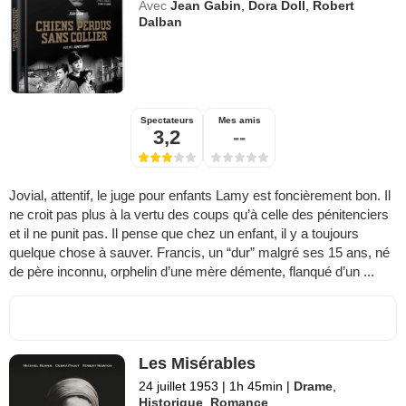
Avec
Jean Gabin
,
Dora Doll
,
Robert
Dalban
Spectateurs
Mes amis
3,2
--
Jovial, attentif, le juge pour enfants Lamy est foncièrement bon. Il
ne croit pas plus à la vertu des coups qu’à celle des pénitenciers
et il ne punit pas. Il pense que chez un enfant, il y a toujours
quelque chose à sauver. Francis, un “dur” malgré ses 15 ans, né
de père inconnu, orphelin d’une mère démente, flanqué d’un ...
Les Misérables
24 juillet 1953
|
1h 45min
|
Drame
,
Historique
,
Romance