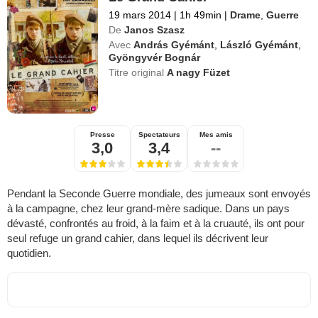
19 mars 2014
|
1h 49min
|
Drame
,
Guerre
De
Janos Szasz
Avec
András Gyémánt
,
László Gyémánt
,
Gyöngyvér Bognár
Titre original
A nagy Füzet
Presse
Spectateurs
Mes amis
3,0
3,4
--
Pendant la Seconde Guerre mondiale, des jumeaux sont envoyés
à la campagne, chez leur grand-mère sadique. Dans un pays
dévasté, confrontés au froid, à la faim et à la cruauté, ils ont pour
seul refuge un grand cahier, dans lequel ils décrivent leur
quotidien.