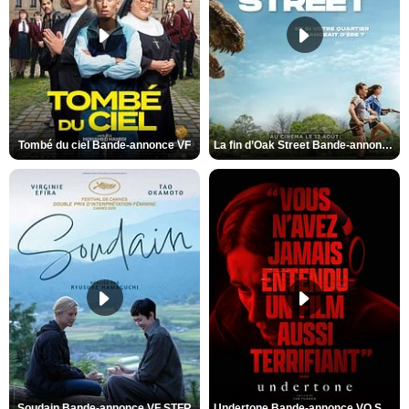
Tombé du ciel Bande-annonce VF
La fin d’Oak Street Bande-annonce VO STFR
Soudain Bande-annonce VF STFR
Undertone Bande-annonce VO STFR