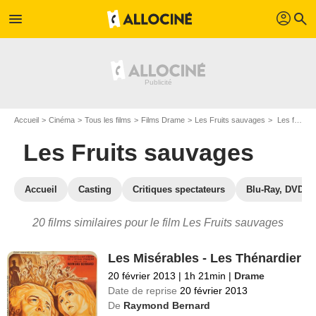
profil
menu
search
Accueil
Cinéma
Tous les films
Films Drame
Les Fruits sauvages
Les films similaires à "Les Fruits sauvages"
Les Fruits sauvages
Accueil
Casting
Critiques spectateurs
Blu-Ray, DVD
20 films similaires pour le film Les Fruits sauvages
Les Misérables - Les Thénardier
20 février 2013
|
1h 21min
|
Drame
Date de reprise
20 février 2013
De
Raymond Bernard