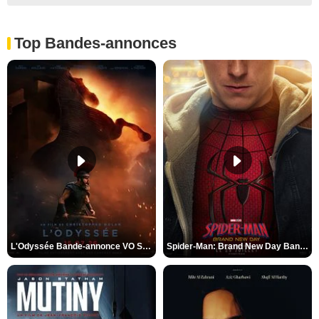
Top Bandes-annonces
L'Odyssée Bande-annonce VO STFR
Spider-Man: Brand New Day Bande-annonce VO STFR