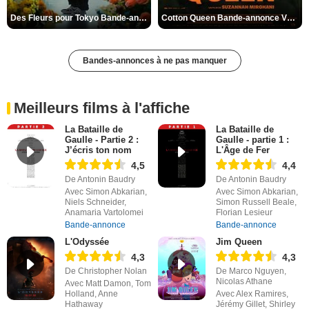
Des Fleurs pour Tokyo Bande-annonce VO STFR
Cotton Queen Bande-annonce VO STFR
Bandes-annonces à ne pas manquer
Meilleurs films à l'affiche
La Bataille de
La Bataille de
Gaulle - Partie 2 :
Gaulle - partie 1 :
J’écris ton nom
L'Âge de Fer
4,5
4,4
De Antonin Baudry
De Antonin Baudry
Avec Simon Abkarian,
Avec Simon Abkarian,
Niels Schneider,
Simon Russell Beale,
Anamaria Vartolomei
Florian Lesieur
Bande-annonce
Bande-annonce
L'Odyssée
Jim Queen
4,3
4,3
De Christopher Nolan
De Marco Nguyen,
Nicolas Athane
Avec Matt Damon, Tom
Holland, Anne
Avec Alex Ramires,
Hathaway
Jérémy Gillet, Shirley