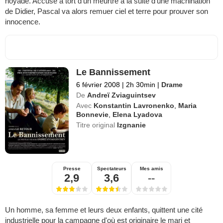
noyade. Accusé à tort d'un meurtre à la suite d'une machination
de Didier, Pascal va alors remuer ciel et terre pour prouver son
innocence.
Le Bannissement
6 février 2008
|
2h 30min
|
Drame
De
Andreï Zviaguintsev
Avec
Konstantin Lavronenko
,
Maria
Bonnevie
,
Elena Lyadova
Titre original
Izgnanie
Presse
Spectateurs
Mes amis
2,9
3,6
--
Un homme, sa femme et leurs deux enfants, quittent une cité
industrielle pour la campagne d'où est originaire le mari et