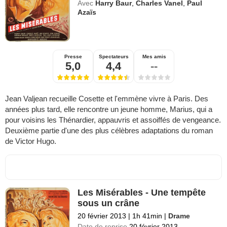
Avec
Harry Baur
,
Charles Vanel
,
Paul
Azaïs
Presse
Spectateurs
Mes amis
5,0
4,4
--
Jean Valjean recueille Cosette et l'emmène vivre à Paris. Des
années plus tard, elle rencontre un jeune homme, Marius, qui a
pour voisins les Thénardier, appauvris et assoiffés de vengeance.
Deuxième partie d'une des plus célèbres adaptations du roman
de Victor Hugo.
Les Misérables - Une tempête
sous un crâne
20 février 2013
|
1h 41min
|
Drame
Date de reprise
20 février 2013