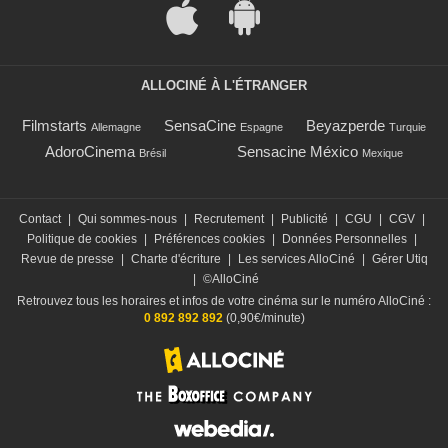
ALLOCINÉ À L'ÉTRANGER
Filmstarts
SensaCine
Beyazperde
Allemagne
Espagne
Turquie
AdoroCinema
Sensacine México
Brésil
Mexique
Contact
|
Qui sommes-nous
|
Recrutement
|
Publicité
|
CGU
|
CGV
|
Politique de cookies
|
Préférences cookies
|
Données Personnelles
|
Revue de presse
|
Charte d'écriture
|
Les services AlloCiné
|
Gérer Utiq
|
©AlloCiné
Retrouvez tous les horaires et infos de votre cinéma sur le numéro AlloCiné :
0 892 892 892
(0,90€/minute)