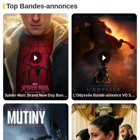
Top Bandes-annonces
Spider-Man: Brand New Day Bande-annonce VO STFR
L'Odyssée Bande-annonce VO STFR