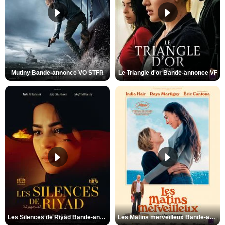
Mutiny Bande-annonce VO STFR
Le Triangle d'or Bande-annonce VF
Les Silences de Riyad Bande-annonce VO STFR
Les Matins merveilleux Bande-annonce VF