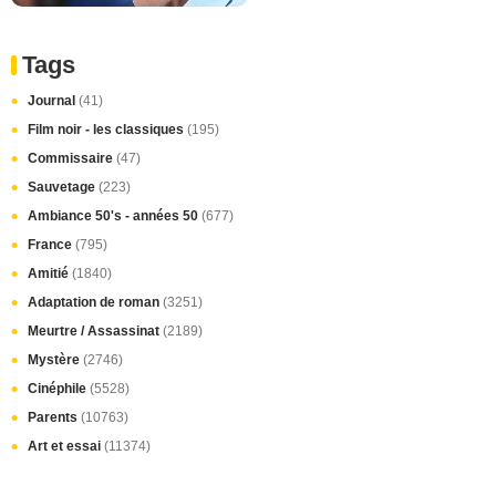
Tags
Journal
(41)
Film noir - les classiques
(195)
Commissaire
(47)
Sauvetage
(223)
Ambiance 50's - années 50
(677)
France
(795)
Amitié
(1840)
Adaptation de roman
(3251)
Meurtre / Assassinat
(2189)
Mystère
(2746)
Cinéphile
(5528)
Parents
(10763)
Art et essai
(11374)