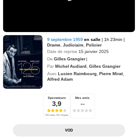
9 septembre 1959
en salle
|
1h 23min
|
Drame
,
Judiciaire
,
Policier
Date de reprise
15 janvier 2025
De
Gilles Grangier
|
Par
Michel Audiard
,
Gilles Grangier
Avec
Lucien Raimbourg
,
Pierre Mirat
,
Alfred Adam
Spectateurs
Mes amis
3,9
--
431 notes, 63 critiques
VOD