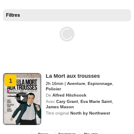
Meilleurs documentaires selon la presse
Filtres
La Mort aux trousses
1
2h 16min
|
Aventure
,
Espionnage
,
Policier
De
Alfred Hitchcock
Avec
Cary Grant
,
Eva Marie Saint
,
James Mason
Titre original
North by Northwest
Presse
Spectateurs
Mes amis