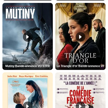
Mutiny Bande-annonce VO STFR
Le Triangle d'or Bande-annonce VF