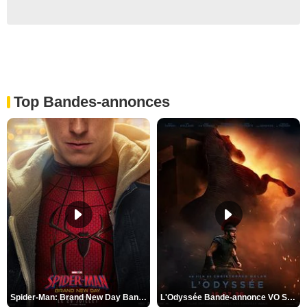
Top Bandes-annonces
Spider-Man: Brand New Day Bande-annonce VO STFR
L'Odyssée Bande-annonce VO STFR