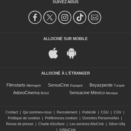
SUIVEZ-NOUS
ALLOCINÉ SUR MOBILE
ALLOCINÉ À L'ÉTRANGER
Filmstarts
SensaCine
Beyazperde
Allemagne
Espagne
Turquie
AdoroCinema
Sensacine México
Brésil
Mexique
Contact
|
Qui sommes-nous
|
Recrutement
|
Publicité
|
CGU
|
CGV
|
Politique de cookies
|
Préférences cookies
|
Données Personnelles
|
Revue de presse
|
Charte d'écriture
|
Les services AlloCiné
|
Gérer Utiq
|
©AlloCiné