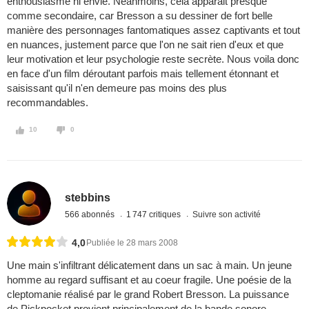
enthousiasme ni envie. Néanmoins, cela apparait presque
comme secondaire, car Bresson a su dessiner de fort belle
manière des personnages fantomatiques assez captivants et tout
en nuances, justement parce que l'on ne sait rien d'eux et que
leur motivation et leur psychologie reste secrète. Nous voila donc
en face d'un film déroutant parfois mais tellement étonnant et
saisissant qu'il n'en demeure pas moins des plus
recommandables.
10
0
stebbins
566 abonnés
1 747 critiques
Suivre son activité
4,0
Publiée le 28 mars 2008
Une main s'infiltrant délicatement dans un sac à main. Un jeune
homme au regard suffisant et au coeur fragile. Une poésie de la
cleptomanie réalisé par le grand Robert Bresson. La puissance
de Pickpocket provient principalement de la bande sonore