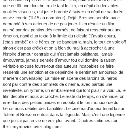
que ce fût une douche froide tant le film, en dépit d'indéniables
qualités visuelles, est juste horrible à suivre en dépit de sa durée
assez courte (1h15 au compteur). Déjà, Bresson semble avoir
demandé à ses acteurs de ne pas jouer. Il en résulte un film
animé par des pantins désincarnés, ne faisant ressentir aucune
émotion, nanti d'un texte à la limite du ridicule ("j'avais couru,
j'étais tombé" dit le héros en se bandant la main, le tout en voix off
sinon c'est pas drôle) et on a bien du mal à accrocher à une
histoire d'amour centrale qui n'est jamais palpitante, jamais
émouvante, jamais sensée (l'amour fou qui domine la raison,
véritable excuse fourre-tout des auteurs incapables de faire
ressentir une émotion et de dépeindre le sentiment amoureux de
manière convenable). La mise en scène des larcins du héros
sont par contre des sommets de cinéma, avec parfois une
inventivité, un rythme, un emballement qui font plaisir à voir. Là, le
film décolle et nous accroche. Le reste du temps, on s'ennuie, on
erre dans des petites pièces en écoutant le ton monocorde du
héros nous débiter des banalités. Le cinéma d'auteur tenait là son
Totem et Bresson entrait dans la légende. Mais c'est une légende
que je n'ai pas envie de voir plus avant. D'autres critiques sur
thisismymovies.over-blog.com