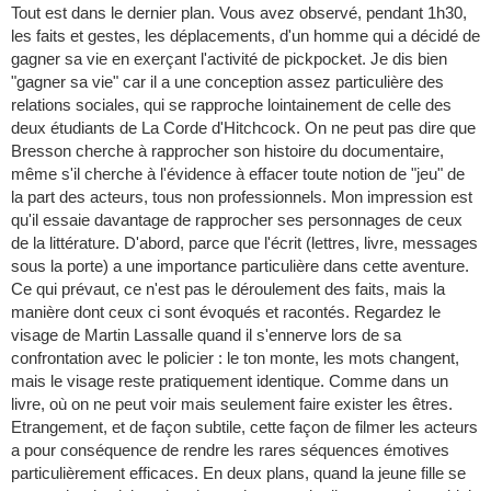
Tout est dans le dernier plan. Vous avez observé, pendant 1h30,
les faits et gestes, les déplacements, d'un homme qui a décidé de
gagner sa vie en exerçant l'activité de pickpocket. Je dis bien
"gagner sa vie" car il a une conception assez particulière des
relations sociales, qui se rapproche lointainement de celle des
deux étudiants de La Corde d'Hitchcock. On ne peut pas dire que
Bresson cherche à rapprocher son histoire du documentaire,
même s'il cherche à l'évidence à effacer toute notion de "jeu" de
la part des acteurs, tous non professionnels. Mon impression est
qu'il essaie davantage de rapprocher ses personnages de ceux
de la littérature. D'abord, parce que l'écrit (lettres, livre, messages
sous la porte) a une importance particulière dans cette aventure.
Ce qui prévaut, ce n'est pas le déroulement des faits, mais la
manière dont ceux ci sont évoqués et racontés. Regardez le
visage de Martin Lassalle quand il s'ennerve lors de sa
confrontation avec le policier : le ton monte, les mots changent,
mais le visage reste pratiquement identique. Comme dans un
livre, où on ne peut voir mais seulement faire exister les êtres.
Etrangement, et de façon subtile, cette façon de filmer les acteurs
a pour conséquence de rendre les rares séquences émotives
particulièrement efficaces. En deux plans, quand la jeune fille se