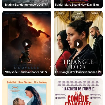
Mutiny Bande-annonce VO STFR
Spider-Man: Brand New Day Bande-annonce VO STFR
L'Odyssée Bande-annonce VO STFR
Le Triangle d'or Bande-annonce VF