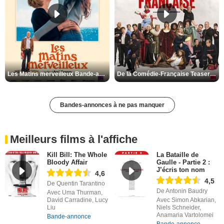
Les Matins merveilleux Bande-annonce VF
De la Comédie-Française Teaser VF
Bandes-annonces à ne pas manquer
Meilleurs films à l'affiche
Kill Bill: The Whole
La Bataille de
Bloody Affair
Gaulle - Partie 2 :
J’écris ton nom
4,6
4,5
De Quentin Tarantino
De Antonin Baudry
Avec Uma Thurman,
David Carradine, Lucy
Avec Simon Abkarian,
Liu
Niels Schneider,
Anamaria Vartolomei
Bande-annonce