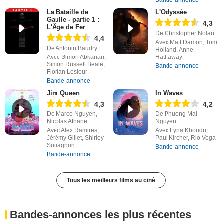
Bande-annonce
La Bataille de
L'Odyssée
Gaulle - partie 1 :
4,3
L'Âge de Fer
De Christopher Nolan
4,4
Avec Matt Damon, Tom
De Antonin Baudry
Holland, Anne
Avec Simon Abkarian,
Hathaway
Simon Russell Beale,
Bande-annonce
Florian Lesieur
Bande-annonce
Jim Queen
In Waves
4,3
4,2
De Marco Nguyen,
De Phuong Mai
Nicolas Athane
Nguyen
Avec Alex Ramires,
Avec Lyna Khoudri,
Jérémy Gillet, Shirley
Paul Kircher, Rio Vega
Souagnon
Bande-annonce
Bande-annonce
Tous les meilleurs films au ciné
Bandes-annonces les plus récentes