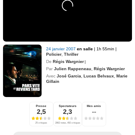
24 janvier 2007
en salle
|
1h 55min
|
Policier
,
Thriller
De
Régis Wargnier
|
Par
Julien Rappeneau
,
Régis Wargnier
Avec
José Garcia
,
Lucas Belvaux
,
Marie
Gillain
Presse
Spectateurs
Mes amis
2,5
2,3
--
25 critiques
2862 notes, 492 critiques