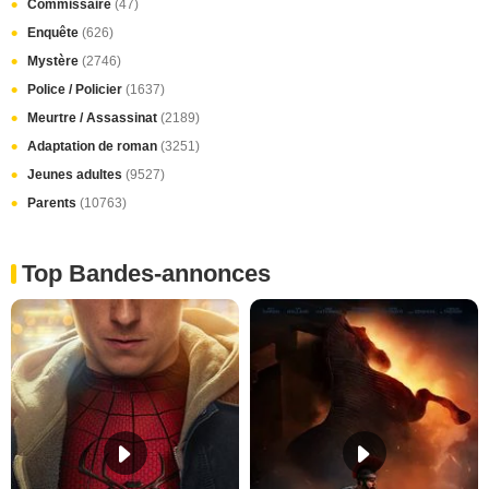
Commissaire
(47)
Enquête
(626)
Mystère
(2746)
Police / Policier
(1637)
Meurtre / Assassinat
(2189)
Adaptation de roman
(3251)
Jeunes adultes
(9527)
Parents
(10763)
Top Bandes-annonces