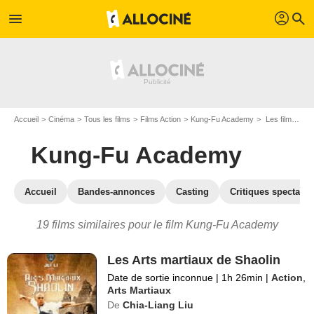
profil
menu
search
Accueil
Cinéma
Tous les films
Films Action
Kung-Fu Academy
Les films similaires à "Kung-Fu Academy"
Kung-Fu Academy
Accueil
Bandes-annonces
Casting
Critiques spectateu
19 films similaires pour le film Kung-Fu Academy
Les Arts martiaux de Shaolin
Date de sortie inconnue
|
1h 26min
|
Action
,
Arts Martiaux
De
Chia-Liang Liu