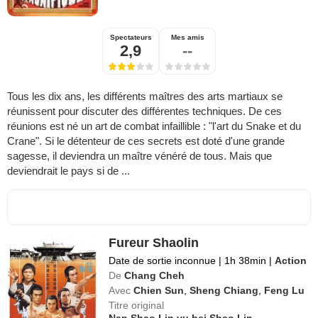
Spectateurs
Mes amis
2,9
--
Tous les dix ans, les différents maîtres des arts martiaux se
réunissent pour discuter des différentes techniques. De ces
réunions est né un art de combat infaillible : "l'art du Snake et du
Crane". Si le détenteur de ces secrets est doté d'une grande
sagesse, il deviendra un maître vénéré de tous. Mais que
deviendrait le pays si de ...
Fureur Shaolin
Date de sortie inconnue
|
1h 38min
|
Action
De
Chang Cheh
Avec
Chien Sun
,
Sheng Chiang
,
Feng Lu
Titre original
Nan Shao Lin yu bei Shao Lin