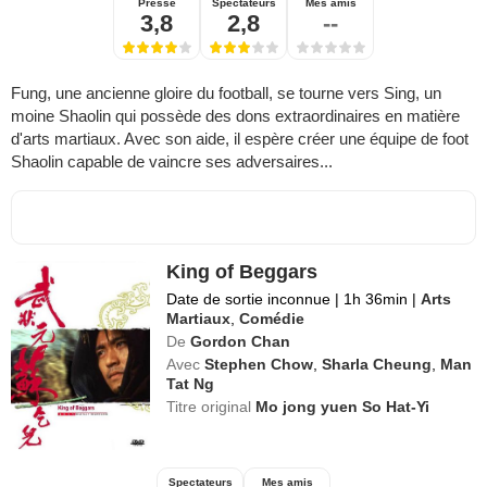
Presse
Spectateurs
Mes amis
3,8
2,8
--
Fung, une ancienne gloire du football, se tourne vers Sing, un
moine Shaolin qui possède des dons extraordinaires en matière
d'arts martiaux. Avec son aide, il espère créer une équipe de foot
Shaolin capable de vaincre ses adversaires...
King of Beggars
Date de sortie inconnue
|
1h 36min
|
Arts
Martiaux
,
Comédie
De
Gordon Chan
Avec
Stephen Chow
,
Sharla Cheung
,
Man
Tat Ng
Titre original
Mo jong yuen So Hat-Yi
Spectateurs
Mes amis