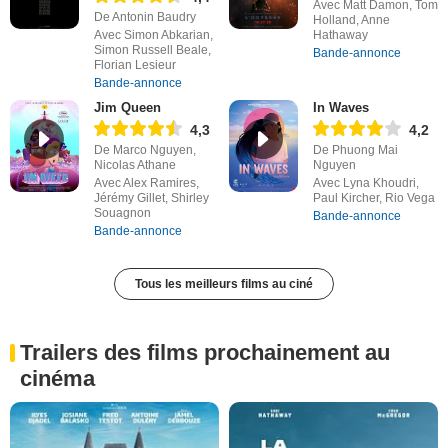
Avec Matt Damon, Tom
De Antonin Baudry
Holland, Anne
Avec Simon Abkarian,
Hathaway
Simon Russell Beale,
Bande-annonce
Florian Lesieur
Bande-annonce
Jim Queen
In Waves
4,3
4,2
De Marco Nguyen,
De Phuong Mai
Nicolas Athane
Nguyen
Avec Alex Ramires,
Avec Lyna Khoudri,
Jérémy Gillet, Shirley
Paul Kircher, Rio Vega
Souagnon
Bande-annonce
Bande-annonce
Tous les meilleurs films au ciné
Trailers des films prochainement au
cinéma