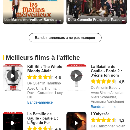
Les Matins merveilleux Bande-annonce VF
De la Comédie-Française Teaser VF
Bandes-annonces à ne pas manquer
Meilleurs films à l'affiche
Kill Bill: The Whole
La Bataille de
Bloody Affair
Gaulle - Partie 2 :
J’écris ton nom
4,6
4,5
De Quentin Tarantino
De Antonin Baudry
Avec Uma Thurman,
David Carradine, Lucy
Avec Simon Abkarian,
Liu
Niels Schneider,
Anamaria Vartolomei
Bande-annonce
Bande-annonce
La Bataille de
L'Odyssée
Gaulle - partie 1 :
4,3
L'Âge de Fer
De Christopher Nolan
4,4