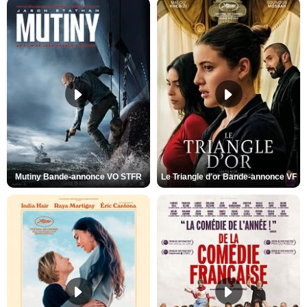
Mutiny Bande-annonce VO STFR
Le Triangle d'or Bande-annonce VF