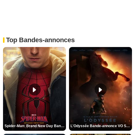
Top Bandes-annonces
Spider-Man: Brand New Day Bande-annonce VO STFR
L'Odyssée Bande-annonce VO STFR