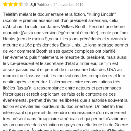
3,5
Publiée le 24 novembre 2016
Téléfilm mêlant le documentaire et la fiction, “Killing Lincoln”
raconte le premier assassinat d'un président américain, celui
d’Abraham Lincoln par James Wilkes Booth. Pendant une heure
quarante (j’ai vu une version légèrement écourtée), conté par Tom
Hanks (rien de moins !),on suit les jours précédents et suivants le
meurtre du 16e président des États-Unis. Le long-métrage permet
de voir comment Booth et ses quatre complices ont planifié
l'enlèvement, puis finalement, le meurtre du président, mais aussi
le vice-président et le secrétaire d'état à l'intérieur. Le film est
assez passionnant et permet de circonscrire l'état des USA au
moment de l'assassinat, les motivations des comploteurs et leur
destin après le meurtre. L'alternance entre reconstitutions très
fidèles (jusqu'à la ressemblance entre acteurs et personnages
historiques) et récit explicitant les faits et le contexte de ces
événements, permet d'éviter les libertés que s'autorise souvent la
fiction et d'éviter les lourdeurs du documentaire. Un téléfilm très
intéressant qui permet de prendre connaissance d'un événement
très présent dans l'imaginaire américain et qui permet d'avoir une
vision nuancée de la situation du pays en cette toute fin de Guerre
de Sécession. À voir pour les passionnés d'Histoire et d'Histoire