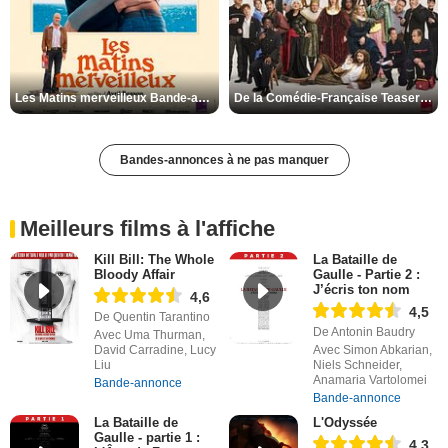
Les Matins merveilleux Bande-annonce VF
De la Comédie-Française Teaser VF
Bandes-annonces à ne pas manquer
Meilleurs films à l'affiche
Kill Bill: The Whole
La Bataille de
Bloody Affair
Gaulle - Partie 2 :
J’écris ton nom
4,6
4,5
De Quentin Tarantino
De Antonin Baudry
Avec Uma Thurman,
David Carradine, Lucy
Avec Simon Abkarian,
Liu
Niels Schneider,
Anamaria Vartolomei
Bande-annonce
Bande-annonce
La Bataille de
L'Odyssée
Gaulle - partie 1 :
4,3