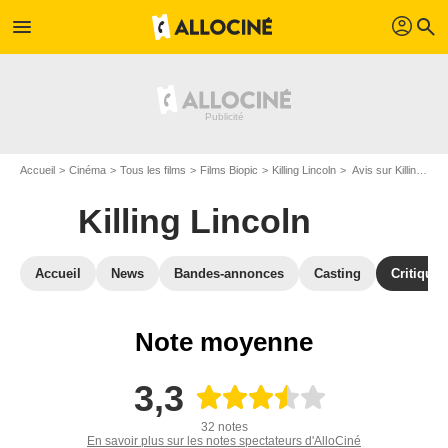
profil
menu
search
Accueil
Cinéma
Tous les films
Films Biopic
Killing Lincoln
Avis sur Killing Lincoln
Killing Lincoln
Accueil
News
Bandes-annonces
Casting
Critiques
Note moyenne
3,3
32 notes
En savoir plus sur les notes spectateurs d'AlloCiné