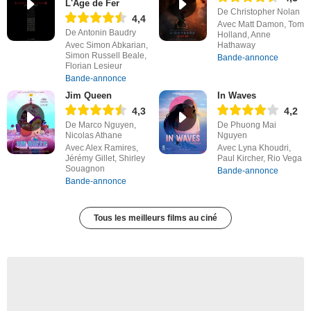
L'Âge de Fer
De Christopher Nolan
4,4
Avec Matt Damon, Tom
De Antonin Baudry
Holland, Anne
Avec Simon Abkarian,
Hathaway
Simon Russell Beale,
Bande-annonce
Florian Lesieur
Bande-annonce
Jim Queen
In Waves
4,3
4,2
De Marco Nguyen,
De Phuong Mai
Nicolas Athane
Nguyen
Avec Alex Ramires,
Avec Lyna Khoudri,
Jérémy Gillet, Shirley
Paul Kircher, Rio Vega
Souagnon
Bande-annonce
Bande-annonce
Tous les meilleurs films au ciné