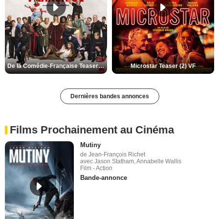
De la Comédie-Française Teaser (3) VF
Microstar Teaser (2) VF
Dernières bandes annonces
Films Prochainement au Cinéma
Mutiny
de Jean-François Richet
avec Jason Statham, Annabelle Wallis
Film - Action
Bande-annonce