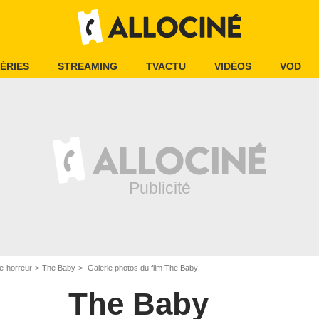
ÉRIES
STREAMING
TVACTU
VIDÉOS
VOD
e-horreur
The Baby
Galerie photos du film The Baby
The Baby