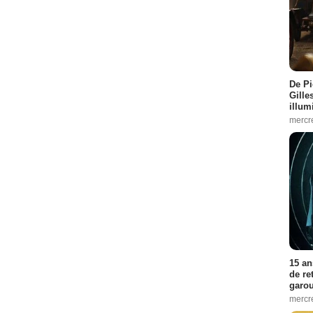
De Pi
Gille
illum
mercr
15 an
de re
garo
mercre