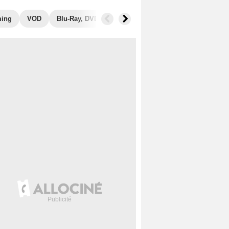
ming
VOD
Blu-Ray, DVD
Photos
Secrets de tournage