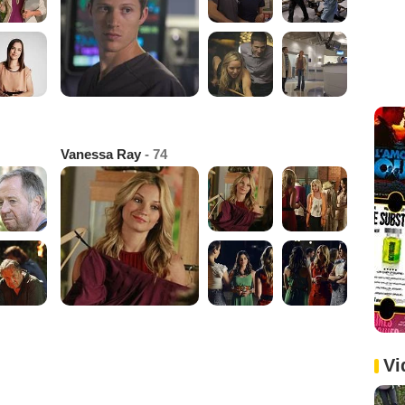
Vanessa Ray
- 74
Vi