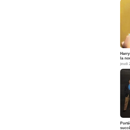
Harry
la no
jeudi
Porté
succè