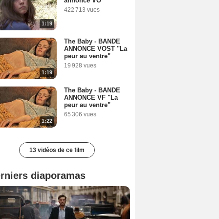
annonce VO
422 713 vues
1:19
The Baby - BANDE
ANNONCE VOST "La
peur au ventre"
19 928 vues
1:19
The Baby - BANDE
ANNONCE VF "La
peur au ventre"
65 306 vues
1:22
13 vidéos de ce film
rniers diaporamas