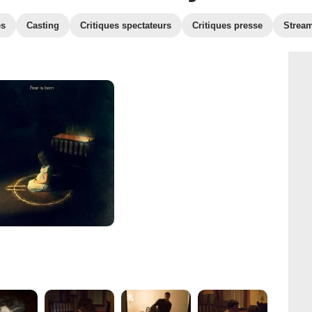
es
Casting
Critiques spectateurs
Critiques presse
Strea