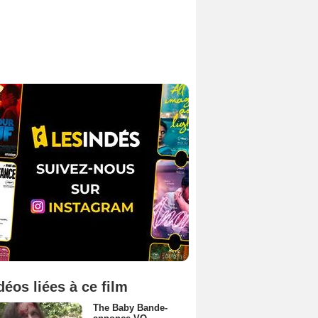
déos liées à ce film
The Baby Bande-