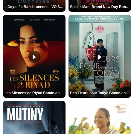
L'Odyssée Bande-annonce VO STFR
Spider-Man: Brand New Day Bande-annonce VO STFR
Les Silences de Riyad Bande-annonce VO STFR
Des Fleurs pour Tokyo Bande-annonce VO STFR