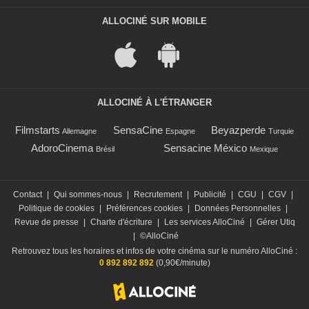
ALLOCINÉ SUR MOBILE
ALLOCINÉ À L'ÉTRANGER
Filmstarts
SensaCine
Beyazperde
Allemagne
Espagne
Turquie
AdoroCinema
Sensacine México
Brésil
Mexique
Contact
|
Qui sommes-nous
|
Recrutement
|
Publicité
|
CGU
|
CGV
|
Politique de cookies
|
Préférences cookies
|
Données Personnelles
|
Revue de presse
|
Charte d'écriture
|
Les services AlloCiné
|
Gérer Utiq
|
©AlloCiné
Retrouvez tous les horaires et infos de votre cinéma sur le numéro AlloCiné :
0 892 892 892
(0,90€/minute)