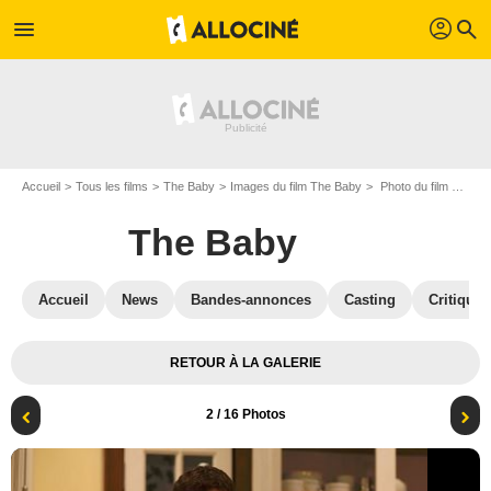
profil
menu
search
Accueil
Tous les films
The Baby
Images du film The Baby
Photo du film The Baby - Photo 2
The Baby
Accueil
News
Bandes-annonces
Casting
Critiques
RETOUR À LA GALERIE
2
/ 16 Photos