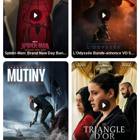
Spider-Man: Brand New Day Bande-annonce VO STFR
L'Odyssée Bande-annonce VO STFR