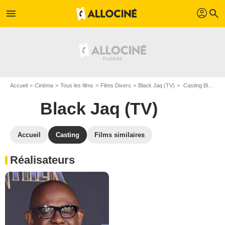
profil
menu
search
Accueil
Cinéma
Tous les films
Films Divers
Black Jaq (TV)
Casting Black Jaq (TV)
Black Jaq (TV)
Accueil
Casting
Films similaires
Réalisateurs