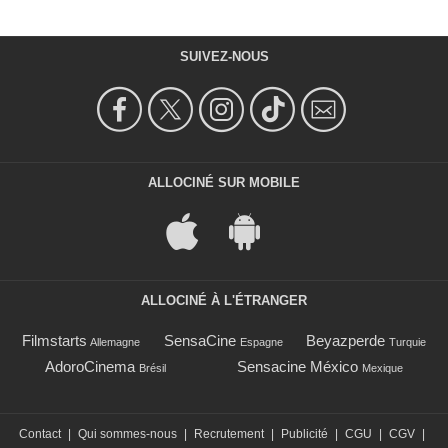
SUIVEZ-NOUS
ALLOCINÉ SUR MOBILE
ALLOCINÉ À L'ÉTRANGER
Filmstarts
SensaCine
Beyazperde
Allemagne
Espagne
Turquie
AdoroCinema
Sensacine México
Brésil
Mexique
Contact
|
Qui sommes-nous
|
Recrutement
|
Publicité
|
CGU
|
CGV
|