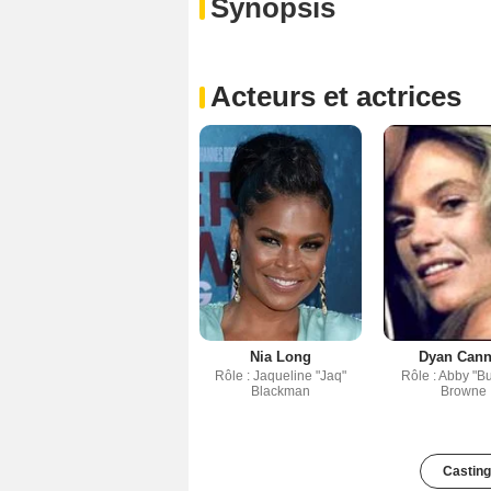
Synopsis
Acteurs et actrices
Nia Long
Dyan Can
Rôle : Jaqueline "Jaq"
Rôle : Abby "Bu
Blackman
Browne
Casting