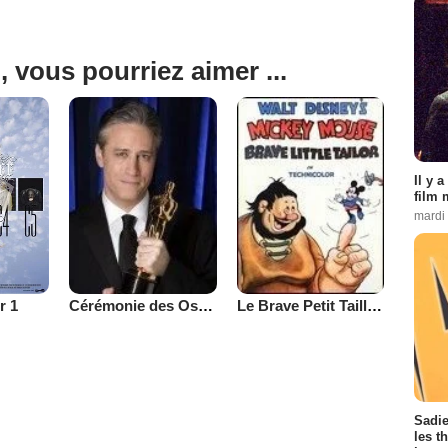
, vous pourriez aimer ...
Il y 
film 
mardi
r 1
Cérémonie des Oscars 2008
Le Brave Petit Tailleur
Sadie
les t