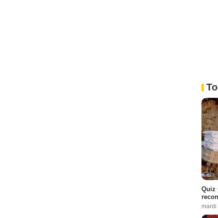
To
Quiz 
recon
mardi