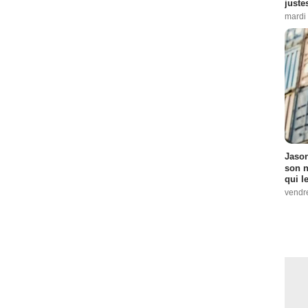
juste
mardi
Jason
son n
qui le
vendre