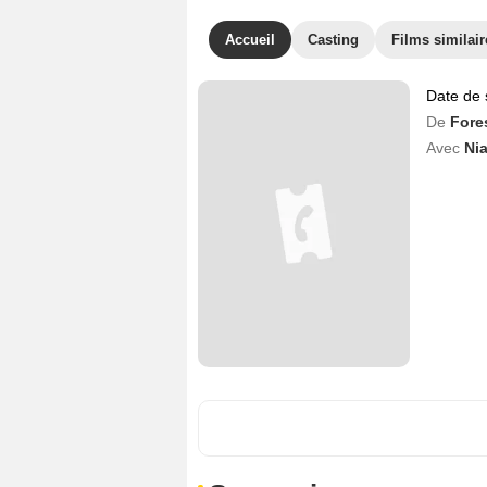
Accueil
Casting
Films similair
Date de 
De
Fore
Avec
Ni