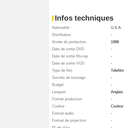
Infos techniques
Nationalité
U.S.A.
Distributeur
-
Année de production
1998
Date de sortie DVD
-
Date de sortie Blu-ray
-
Date de sortie VOD
-
Type de film
Télefilm
Secrets de tournage
-
Budget
-
Langues
Anglais
Format production
-
Couleur
Couleur
Format audio
-
Format de projection
-
N° de Visa
-