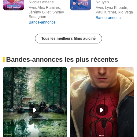
Nicolas Athane
Nguyen
Avec Alex Ramires,
Avec Lyna Khoudri,
Jérémy Gillet, Shirley
Paul Kircher, Rio Vega
Souagnon
Bande-annonce
Bande-annonce
Tous les meilleurs films au ciné
Bandes-annonces les plus récentes