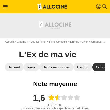
profil
menu
search
Accueil
Cinéma
Tous les films
Films Comédie
L'Ex de ma vie
Critiques L'Ex de ma vie
L'Ex de ma vie
Accueil
News
Bandes-annonces
Casting
Critiques
Note moyenne
1,6
1128 notes
En savoir plus sur les notes spectateurs d'AlloCiné