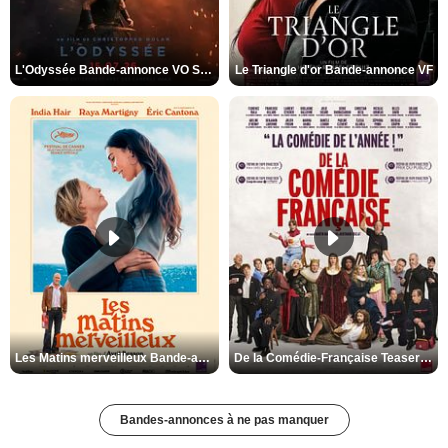
L'Odyssée Bande-annonce VO STFR
Le Triangle d'or Bande-annonce VF
Les Matins merveilleux Bande-annonce VF
De la Comédie-Française Teaser VF
Bandes-annonces à ne pas manquer