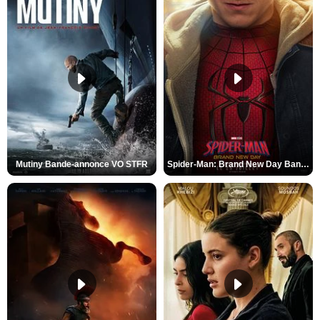
Mutiny Bande-annonce VO STFR
Spider-Man: Brand New Day Bande-annonce VO STFR