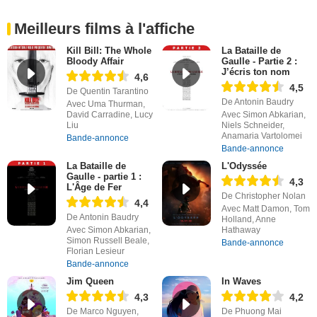
Meilleurs films à l'affiche
Kill Bill: The Whole
La Bataille de
Bloody Affair
Gaulle - Partie 2 :
J’écris ton nom
4,6
4,5
De Quentin Tarantino
De Antonin Baudry
Avec Uma Thurman,
David Carradine, Lucy
Avec Simon Abkarian,
Liu
Niels Schneider,
Anamaria Vartolomei
Bande-annonce
Bande-annonce
La Bataille de
L'Odyssée
Gaulle - partie 1 :
4,3
L'Âge de Fer
De Christopher Nolan
4,4
Avec Matt Damon, Tom
De Antonin Baudry
Holland, Anne
Avec Simon Abkarian,
Hathaway
Simon Russell Beale,
Bande-annonce
Florian Lesieur
Bande-annonce
Jim Queen
In Waves
4,3
4,2
De Marco Nguyen,
De Phuong Mai