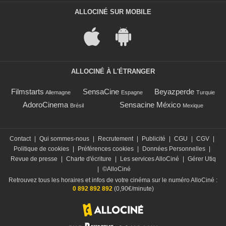
ALLOCINÉ SUR MOBILE
ALLOCINÉ À L'ÉTRANGER
Filmstarts
SensaCine
Beyazperde
Allemagne
Espagne
Turquie
AdoroCinema
Sensacine México
Brésil
Mexique
Contact
|
Qui sommes-nous
|
Recrutement
|
Publicité
|
CGU
|
CGV
|
Politique de cookies
|
Préférences cookies
|
Données Personnelles
|
Revue de presse
|
Charte d'écriture
|
Les services AlloCiné
|
Gérer Utiq
|
©AlloCiné
Retrouvez tous les horaires et infos de votre cinéma sur le numéro AlloCiné :
0 892 892 892
(0,90€/minute)