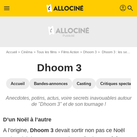
profil
menu
search
Accueil
Cinéma
Tous les films
Films Action
Dhoom 3
Dhoom 3 : les secrets du tournage
Dhoom 3
Accueil
Bandes-annonces
Casting
Critiques spectateu
Anecdotes, potins, actus, voire secrets inavouables autour
de "Dhoom 3" et de son tournage !
D’un Noël à l’autre
A l’origine,
Dhoom 3
devait sortir non pas ce Noël